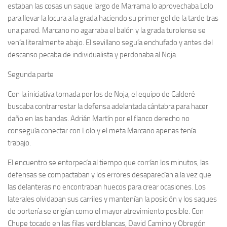
estaban las cosas un saque largo de Marrama lo aprovechaba Lolo
para llevar la locura a la grada haciendo su primer gol de la tarde tras
una pared. Marcano no agarraba el balón y la grada turolense se
venía literalmente abajo. El sevillano seguía enchufado y antes del
descanso pecaba de individualista y perdonaba al Noja.
Segunda parte
Con la iniciativa tomada por los de Noja, el equipo de Calderé
buscaba contrarrestar la defensa adelantada cántabra para hacer
daño en las bandas. Adrián Martín por el flanco derecho no
conseguía conectar con Lolo y el meta Marcano apenas tenía
trabajo.
El encuentro se entorpecía al tiempo que corrían los minutos, las
defensas se compactaban y los errores desaparecían a la vez que
las delanteras no encontraban huecos para crear ocasiones. Los
laterales olvidaban sus carriles y mantenían la posición y los saques
de portería se erigían como el mayor atrevimiento posible. Con
Chupe tocado en las filas verdiblancas, David Camino y Obregón