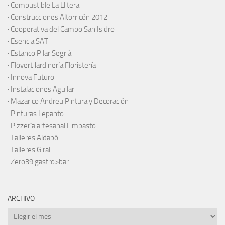
·
Combustible La Llitera
·
Construcciones Altorricón 2012
·
Cooperativa del Campo San Isidro
·
Esencia SAT
·
Estanco Pilar Segrià
· Flovert Jardinería Floristería
·
Innova Futuro
· Instalaciones Aguilar
·
Mazarico Andreu Pintura y Decoración
·
Pinturas Lepanto
·
Pizzería artesanal Limpasto
·
Talleres Aldabó
·
Talleres Giral
·
Zero39 gastro>bar
ARCHIVO
Archivo