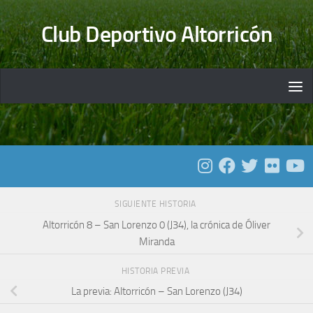
Saltar al contenido
Club Deportivo Altorricón
SIGUIENTE HISTORIA
Altorricón 8 – San Lorenzo 0 (J34), la crónica de Óliver
Miranda
HISTORIA PREVIA
La previa: Altorricón – San Lorenzo (J34)