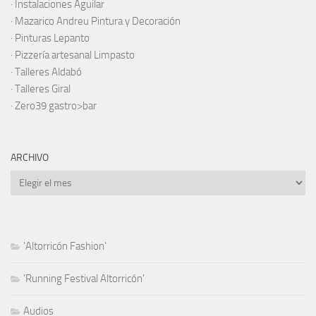
· Instalaciones Aguilar
·
Mazarico Andreu Pintura y Decoración
·
Pinturas Lepanto
·
Pizzería artesanal Limpasto
·
Talleres Aldabó
·
Talleres Giral
·
Zero39 gastro>bar
ARCHIVO
Archivo
'Altorricón Fashion'
'Running Festival Altorricón'
Audios