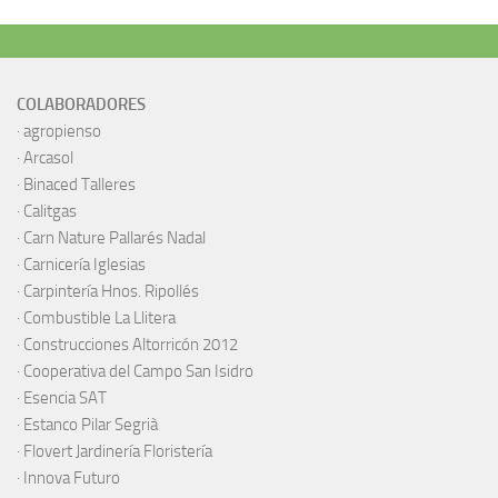
COLABORADORES
·
agropienso
·
Arcasol
·
Binaced Talleres
·
Calitgas
·
Carn Nature Pallarés Nadal
·
Carnicería Iglesias
·
Carpintería Hnos. Ripollés
·
Combustible La Llitera
·
Construcciones Altorricón 2012
·
Cooperativa del Campo San Isidro
·
Esencia SAT
·
Estanco Pilar Segrià
· Flovert Jardinería Floristería
·
Innova Futuro