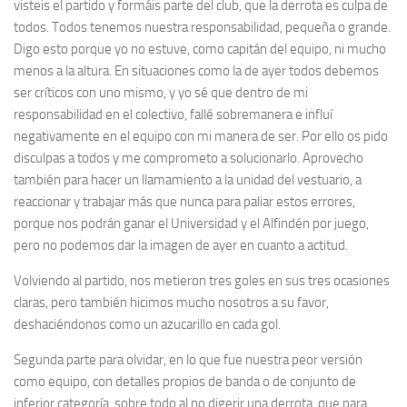
visteis el partido y formáis parte del club, que la derrota es culpa de
todos. Todos tenemos nuestra responsabilidad, pequeña o grande.
Digo esto porque yo no estuve, como capitán del equipo, ni mucho
menos a la altura. En situaciones como la de ayer todos debemos
ser críticos con uno mismo, y yo sé que dentro de mi
responsabilidad en el colectivo, fallé sobremanera e influí
negativamente en el equipo con mi manera de ser. Por ello os pido
disculpas a todos y me comprometo a solucionarlo. Aprovecho
también para hacer un llamamiento a la unidad del vestuario, a
reaccionar y trabajar más que nunca para paliar estos errores,
porque nos podrán ganar el Universidad y el Alfindén por juego,
pero no podemos dar la imagen de ayer en cuanto a actitud.
Volviendo al partido, nos metieron tres goles en sus tres ocasiones
claras, pero también hicimos mucho nosotros a su favor,
deshaciéndonos como un azucarillo en cada gol.
Segunda parte para olvidar, en lo que fue nuestra peor versión
como equipo, con detalles propios de banda o de conjunto de
inferior categoría, sobre todo al no digerir una derrota, que para