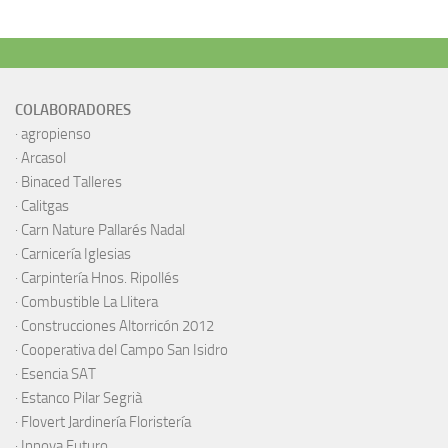
COLABORADORES
·
agropienso
·
Arcasol
·
Binaced Talleres
·
Calitgas
·
Carn Nature Pallarés Nadal
·
Carnicería Iglesias
·
Carpintería Hnos. Ripollés
·
Combustible La Llitera
·
Construcciones Altorricón 2012
·
Cooperativa del Campo San Isidro
·
Esencia SAT
·
Estanco Pilar Segrià
· Flovert Jardinería Floristería
·
Innova Futuro