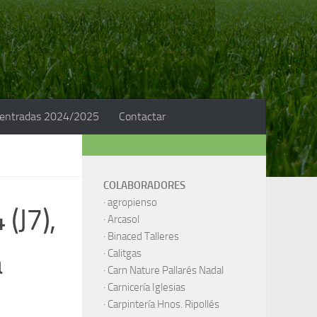
 entradas 2024/2025
Contactar
COLABORADORES
·
agropienso
(J7),
·
Arcasol
·
Binaced Talleres
a
·
Calitgas
·
Carn Nature Pallarés Nadal
·
Carnicería Iglesias
·
Carpintería Hnos. Ripollés