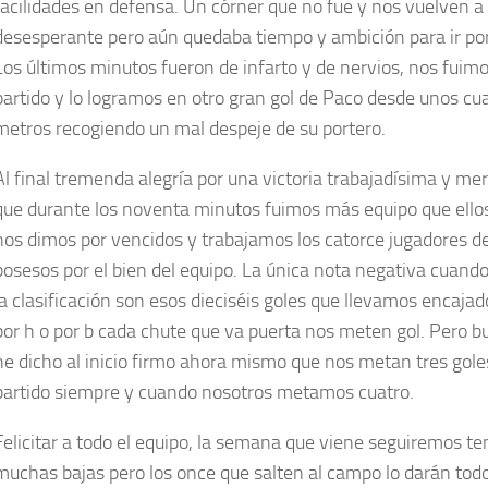
facilidades en defensa. Un córner que no fue y nos vuelven a
desesperante pero aún quedaba tiempo y ambición para ir por 
Los últimos minutos fueron de infarto y de nervios, nos fuimo
partido y lo logramos en otro gran gol de Paco desde unos cu
metros recogiendo un mal despeje de su portero.
Al final tremenda alegría por una victoria trabajadísima y me
que durante los noventa minutos fuimos más equipo que ello
nos dimos por vencidos y trabajamos los catorce jugadores 
posesos por el bien del equipo. La única nota negativa cuand
la clasificación son esos dieciséis goles que llevamos encajad
por h o por b cada chute que va puerta nos meten gol. Pero 
he dicho al inicio firmo ahora mismo que nos metan tres gole
partido siempre y cuando nosotros metamos cuatro.
Felicitar a todo el equipo, la semana que viene seguiremos t
muchas bajas pero los once que salten al campo lo darán tod