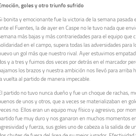
Emoción, goles y otro triunfo sufrido
Si bonita y emocionante fue la victoria de la semana pasada 
ante el Fuentes, la de ayer en Caspe no le tuvo nada que envi
semana más bajas y más contrariedades para el equipo que c
solidaridad en el campo, supera todas las adversidades para l
nuevo un gol más que nuestro rival. Ayer estuvimos empatad
dos y a tres y fuimos dos veces por detrás en el marcador pe
bajamos los brazos y nuestra ambición nos llevó para arriba h
la vuelta al partido de manera impecable.
El partido no tuvo nunca dueño y fue un choque de rachas,
buenos de unos y otros, que a veces se materializaban en gol
veces no. Ellos eran un equipo muy físico y agresivo, por mo
partido fue muy duro y nos ganaron en muchos momentos e
agresividad y fuerza, sus goles uno de cabeza a la salida de u
dos chutes de fuera del área de su mejor jugador. Efectivida