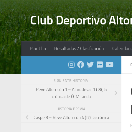
Saltar al contenido
Club Deportivo Alto
Plantilla
Resultados / Clasificación
Calendari
SIGUIENTE HISTORIA
Reve Altorricón 1 – Almudévar 1 (J8), la
crónica de Ó. Miranda
HISTORIA PREVIA
Caspe 3 – Reve Altorricón 4 (J7), la crónica