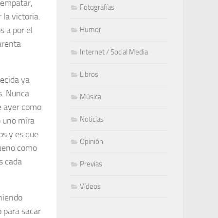
 empatar,
Fotografías
la victoria.
s a por el
Humor
arenta
Internet / Social Media
Libros
recida ya
s. Nunca
Música
de ayer como
Noticias
o uno mira
os y es que
Opinión
bueno como
s cada
Previas
Vídeos
eniendo
o para sacar