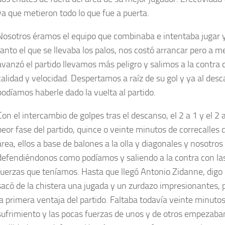
ya que metieron todo lo que fue a puerta.
Nosotros éramos el equipo que combinaba e intentaba jugar y
tanto el que se llevaba los palos, nos costó arrancar pero a 
avanzó el partido llevamos más peligro y salimos a la contr
calidad y velocidad. Despertamos a raíz de su gol y ya al des
podíamos haberle dado la vuelta al partido.
Con el intercambio de golpes tras el descanso, el 2 a 1 y el 2 a 
peor fase del partido, quince o veinte minutos de correcalles 
área, ellos a base de balones a la olla y diagonales y nosotros
defendiéndonos como podíamos y saliendo a la contra con la
fuerzas que teníamos. Hasta que llegó Antonio Zidanne, digo 
sacó de la chistera una jugada y un zurdazo impresionantes, 
la primera ventaja del partido. Faltaba todavía veinte minuto
sufrimiento y las pocas fuerzas de unos y de otros empezaba