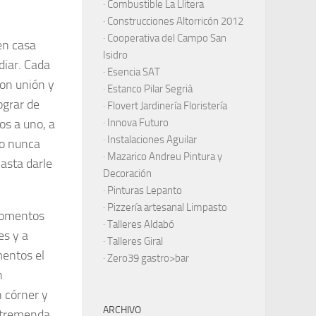
·
Combustible La Llitera
·
Construcciones Altorricón 2012
·
Cooperativa del Campo San
en casa
Isidro
diar. Cada
·
Esencia SAT
on unión y
·
Estanco Pilar Segrià
ograr de
· Flovert Jardinería Floristería
os a uno, a
·
Innova Futuro
· Instalaciones Aguilar
ro nunca
·
Mazarico Andreu Pintura y
asta darle
Decoración
·
Pinturas Lepanto
·
Pizzería artesanal Limpasto
 momentos
·
Talleres Aldabó
es y a
·
Talleres Giral
mentos el
·
Zero39 gastro>bar
n
n córner y
ARCHIVO
d tremenda