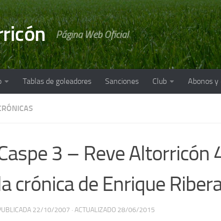
rricón
Página Web Oficial
o
Tablas de goleadores
Sanciones
Club
Abonos y
CRÓNICAS
Caspe 3 – Reve Altorricón 4 
la crónica de Enrique Riber
PUBLICADA
22/10/2007
· ACTUALIZADO
28/06/2015