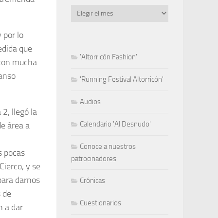
Archivo
 por lo
medida que
'Altorricón Fashion'
a con mucha
canso
'Running Festival Altorricón'
Audios
2, llegó la
Calendario 'Al Desnudo'
de área a
Conoce a nuestros
s pocas
patrocinadores
Cierco, y se
para darnos
Crónicas
s de
Cuestionarios
n a dar