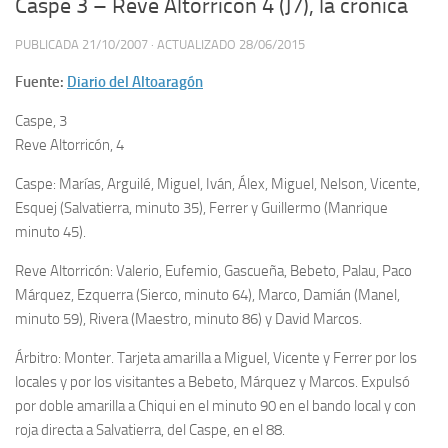
Caspe 3 – Reve Altorricón 4 (J7), la crónica
PUBLICADA
21/10/2007
· ACTUALIZADO
28/06/2015
Fuente:
Diario del Altoaragón
Caspe, 3
Reve Altorricón, 4
Caspe: Marías, Arguilé, Miguel, Iván, Álex, Miguel, Nelson, Vicente,
Esquej (Salvatierra, minuto 35), Ferrer y Guillermo (Manrique
minuto 45).
Reve Altorricón: Valerio, Eufemio, Gascueña, Bebeto, Palau, Paco
Márquez, Ezquerra (Sierco, minuto 64), Marco, Damián (Manel,
minuto 59), Rivera (Maestro, minuto 86) y David Marcos.
Árbitro: Monter. Tarjeta amarilla a Miguel, Vicente y Ferrer por los
locales y por los visitantes a Bebeto, Márquez y Marcos. Expulsó
por doble amarilla a Chiqui en el minuto 90 en el bando local y con
roja directa a Salvatierra, del Caspe, en el 88.