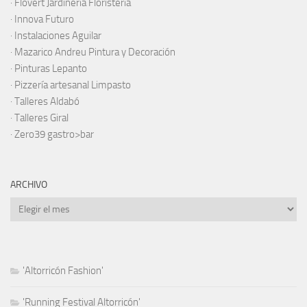
· Flovert Jardinería Floristería
·
Innova Futuro
· Instalaciones Aguilar
·
Mazarico Andreu Pintura y Decoración
·
Pinturas Lepanto
·
Pizzería artesanal Limpasto
·
Talleres Aldabó
·
Talleres Giral
·
Zero39 gastro>bar
ARCHIVO
Archivo
'Altorricón Fashion'
'Running Festival Altorricón'