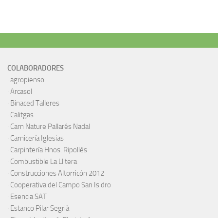
COLABORADORES
·
agropienso
·
Arcasol
·
Binaced Talleres
·
Calitgas
·
Carn Nature Pallarés Nadal
·
Carnicería Iglesias
·
Carpintería Hnos. Ripollés
·
Combustible La Llitera
·
Construcciones Altorricón 2012
·
Cooperativa del Campo San Isidro
·
Esencia SAT
·
Estanco Pilar Segrià