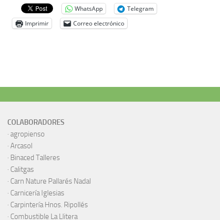
WhatsApp
Telegram
Imprimir
Correo electrónico
COLABORADORES
·
agropienso
·
Arcasol
·
Binaced Talleres
·
Calitgas
·
Carn Nature Pallarés Nadal
·
Carnicería Iglesias
·
Carpintería Hnos. Ripollés
·
Combustible La Llitera