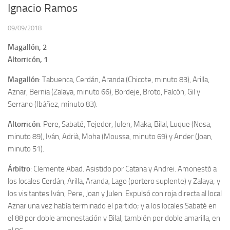
Ignacio Ramos
09/09/2018
Magallón, 2
Altorricón, 1
Magallón
: Tabuenca, Cerdán, Aranda (Chicote, minuto 83), Arilla,
Aznar, Bernia (Zalaya, minuto 66), Bordeje, Broto, Falcón, Gil y
Serrano (Ibáñez, minuto 83).
Altorricón
: Pere, Sabaté, Tejedor, Julen, Maka, Bilal, Luque (Nosa,
minuto 89), Iván, Adrià, Moha (Moussa, minuto 69) y Ander (Joan,
minuto 51).
Árbitro
: Clemente Abad. Asistido por Catana y Andrei. Amonestó a
los locales Cerdán, Arilla, Aranda, Lago (portero suplente) y Zalaya; y
los visitantes Iván, Pere, Joan y Julen. Expulsó con roja directa al local
Aznar una vez había terminado el partido; y a los locales Sabaté en
el 88 por doble amonestación y Bilal, también por doble amarilla, en