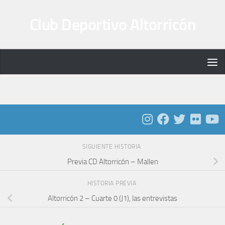
Saltar al contenido
Club Deportivo Altorricón
SIGUIENTE HISTORIA
Previa CD Altorricón – Mallen
HISTORIA PREVIA
Altorricón 2 – Cuarte 0 (J1), las entrevistas