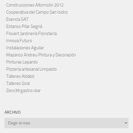
·
Construcciones Altorricón 2012
·
Cooperativa del Campo San Isidro
·
Esencia SAT
·
Estanco Pilar Segrià
· Flovert Jardinería Floristería
·
Innova Futuro
· Instalaciones Aguilar
·
Mazarico Andreu Pintura y Decoración
·
Pinturas Lepanto
·
Pizzería artesanal Limpasto
·
Talleres Aldabó
·
Talleres Giral
·
Zero39 gastro>bar
ARCHIVO
Archivo