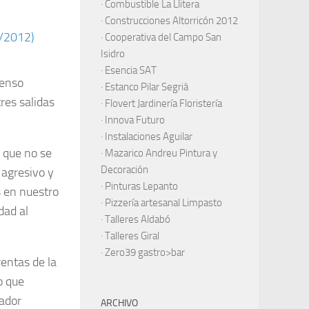
·
Combustible La Llitera
·
Construcciones Altorricón 2012
·
Cooperativa del Campo San
Isidro
·
Esencia SAT
censo
·
Estanco Pilar Segrià
res salidas
· Flovert Jardinería Floristería
·
Innova Futuro
· Instalaciones Aguilar
 que no se
·
Mazarico Andreu Pintura y
Decoración
agresivo y
·
Pinturas Lepanto
s en nuestro
·
Pizzería artesanal Limpasto
dad al
·
Talleres Aldabó
·
Talleres Giral
·
Zero39 gastro>bar
entas de la
o que
nador
ARCHIVO