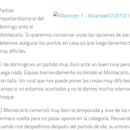
Partido
importantísimo el del
domingo ante el
Montecarlo. Si queremos conservar vivas las opciones de as
debemos asegurar los puntos en casa ya que luego tenemos t
muy difíciles.
El de domingo es un partido muy duro ante un buen rival pero
juega nada. Equipo tremendamente incómodo el Montecarlo, 
con talla. Un rival que nos puede poner las cosas muy difícile
campo si no estamos acertados y no le damos mucha intensi
choque.
El Montecarlo comenzó muy bien la temporada y vive de las r
primera vuelta para no pasar apuros en la categoría. Recuerd
cuando nos despedimos después del partido de ida, su entre