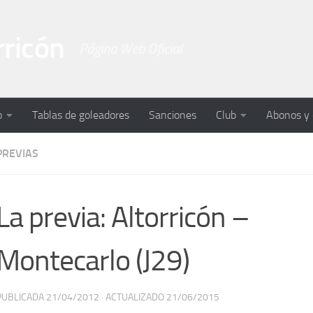
rricón
Página Web Oficial
o
Tablas de goleadores
Sanciones
Club
Abonos y
PREVIAS
La previa: Altorricón –
Montecarlo (J29)
PUBLICADA
21/04/2012
· ACTUALIZADO
21/06/2015