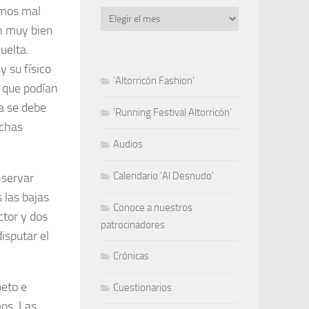
emos mal
Archivo
an muy bien
uelta.
y su físico
'Altorricón Fashion'
 que podían
ta se debe
'Running Festival Altorricón'
uchas
Audios
Calendario 'Al Desnudo'
nservar
 las bajas
Conoce a nuestros
ctor y dos
patrocinadores
disputar el
Crónicas
peto e
Cuestionarios
os. Las