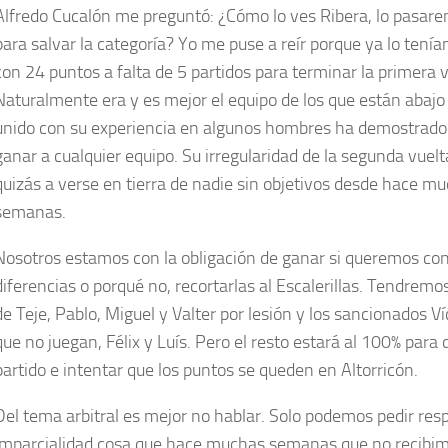
Alfredo Cucalón me preguntó: ¿Cómo lo ves Ribera, lo pasar
para salvar la categoría? Yo me puse a reír porque ya lo tení
con 24 puntos a falta de 5 partidos para terminar la primera v
Naturalmente era y es mejor el equipo de los que están abajo 
unido con su experiencia en algunos hombres ha demostrado
ganar a cualquier equipo. Su irregularidad de la segunda vuel
quizás a verse en tierra de nadie sin objetivos desde hace m
semanas.
Nosotros estamos con la obligación de ganar si queremos co
diferencias o porqué no, recortarlas al Escalerillas. Tendremos
de Teje, Pablo, Miguel y Valter por lesión y los sancionados Ví
que no juegan, Félix y Luís. Pero el resto estará al 100% para 
partido e intentar que los puntos se queden en Altorricón.
Del tema arbitral es mejor no hablar. Solo podemos pedir res
imparcialidad cosa que hace muchas semanas que no recibim