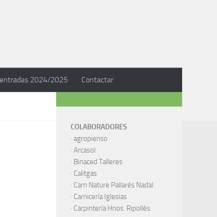
 entradas 2024/2025
Contactar
COLABORADORES
·
agropienso
·
Arcasol
·
Binaced Talleres
·
Calitgas
·
Carn Nature Pallarés Nadal
·
Carnicería Iglesias
·
Carpintería Hnos. Ripollés