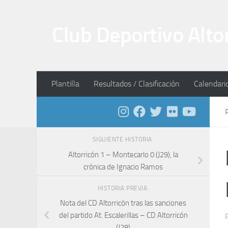
Saltar al contenido
Club Deportivo Alto
Plantilla
Resultados / Clasificación
Calendari
SIGUIENTE HISTORIA
Altorricón 1 – Montecarlo 0 (J29), la
crónica de Ignacio Ramos
HISTORIA PREVIA
Nota del CD Altorricón tras las sanciones
del partido At. Escalerillas – CD Altorricón
(J28)