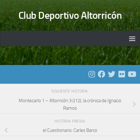
Saltar al contenido
Club Deportivo Altorricón
SIGUIENTE HISTORIA
Montecarlo 1 – Altorricón 3 (J12), la crónica de Ignacio
Ramos
HISTORIA PREVIA
el Cuestionario: Carles Barco