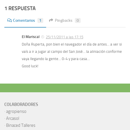
1 RESPUESTA
Comentarios
1
Pingbacks
0
El Mariscal
25/11/2011 a las 17:15
Doña Ruperta, pon bien el navegador el día de antes… a ver si
vaís a ir a jugar al campo del San José… la aliniación conforme
vaya llegando la gente… 0-4 y para casa…
Good luck!
COLABORADORES
·
agropienso
·
Arcasol
·
Binaced Talleres