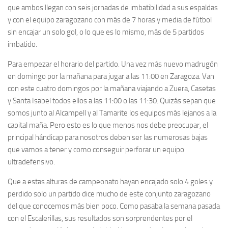
que ambos llegan con seis jornadas de imbatibilidad a sus espaldas
y con el equipo zaragozano con más de 7 horas y media de fútbol
sin encajar un solo gol, o lo que es lo mismo, más de 5 partidos
imbatido.
Para empezar el horario del partido. Una vez más nuevo madrugón
en domingo por la mañana para jugar a las 11:00 en Zaragoza. Van
con este cuatro domingos por la mañana viajando a Zuera, Casetas
y Santa Isabel todos ellos a las 11:00 o las 11:30. Quizás sepan que
somos junto al Alcampell y al Tamarite los equipos más lejanos a la
capital maña. Pero esto es lo que menos nos debe preocupar, el
principal hándicap para nosotros deben ser las numerosas bajas
que vamos a tener y como conseguir perforar un equipo
ultradefensivo.
Que a estas alturas de campeonato hayan encajado solo 4 goles y
perdido solo un partido dice mucho de este conjunto zaragozano
del que conocemos más bien poco. Como pasaba la semana pasada
con el Escalerillas, sus resultados son sorprendentes por el