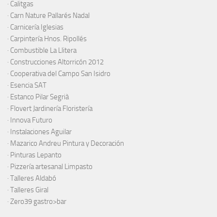
·
Calitgas
·
Carn Nature Pallarés Nadal
·
Carnicería Iglesias
·
Carpintería Hnos. Ripollés
·
Combustible La Llitera
·
Construcciones Altorricón 2012
·
Cooperativa del Campo San Isidro
·
Esencia SAT
·
Estanco Pilar Segrià
· Flovert Jardinería Floristería
·
Innova Futuro
· Instalaciones Aguilar
·
Mazarico Andreu Pintura y Decoración
·
Pinturas Lepanto
·
Pizzería artesanal Limpasto
·
Talleres Aldabó
·
Talleres Giral
·
Zero39 gastro>bar