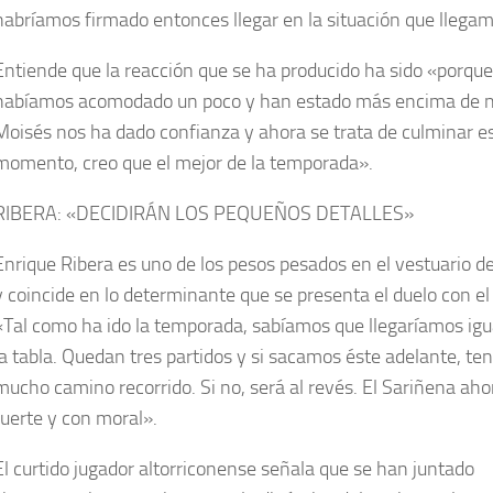
habríamos firmado entonces llegar en la situación que llega
Entiende que la reacción que se ha producido ha sido «porqu
habíamos acomodado un poco y han estado más encima de n
Moisés nos ha dado confianza y ahora se trata de culminar e
momento, creo que el mejor de la temporada».
RIBERA: «DECIDIRÁN LOS PEQUEÑOS DETALLES»
Enrique Ribera es uno de los pesos pesados en el vestuario de
y coincide en lo determinante que se presenta el duelo con el
«Tal como ha ido la temporada, sabíamos que llegaríamos ig
la tabla. Quedan tres partidos y si sacamos éste adelante, t
mucho camino recorrido. Si no, será al revés. El Sariñena ah
fuerte y con moral».
El curtido jugador altorriconense señala que se han juntado