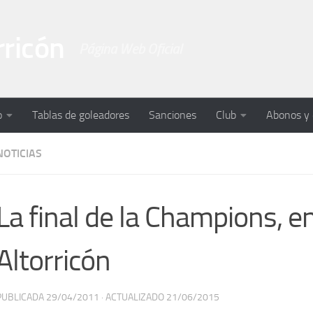
rricón
Página Web Oficial
o
Tablas de goleadores
Sanciones
Club
Abonos y
NOTICIAS
La final de la Champions, e
Altorricón
PUBLICADA
29/04/2011
· ACTUALIZADO
21/06/2015