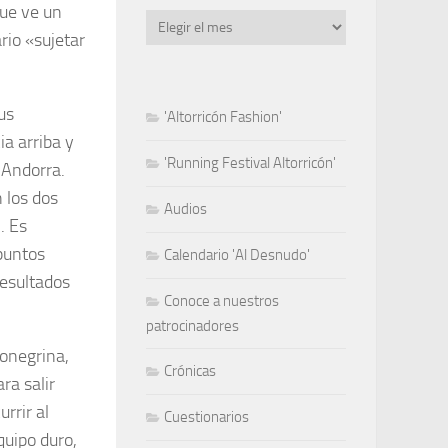
que ve un
Archivo
rio «sujetar
us
'Altorricón Fashion'
a arriba y
'Running Festival Altorricón'
 Andorra.
n los dos
Audios
. Es
puntos
Calendario 'Al Desnudo'
resultados
Conoce a nuestros
patrocinadores
monegrina,
Crónicas
ra salir
rrir al
Cuestionarios
quipo duro,