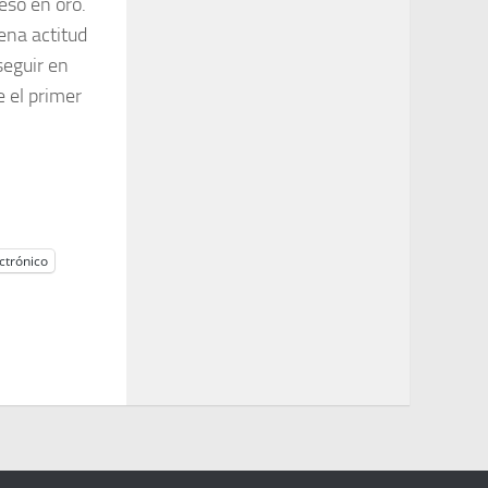
eso en oro.
ena actitud
seguir en
e el primer
ctrónico