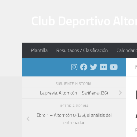
Saltar al contenido
Club Deportivo Alto
Plantilla
Resultados / Clasificación
Calendari
SIGUIENTE HISTORIA
La previa: Altorricón – Sariñena (J36)
HISTORIA PREVIA
Ebro 1 – Altorricón 0 (J35), el análisis del
entrenador