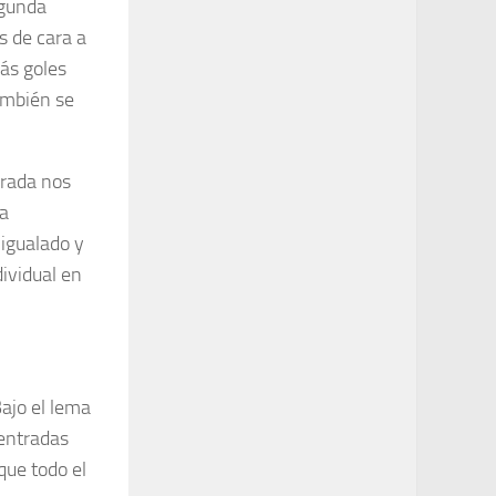
egunda
s de cara a
ás goles
ambién se
orada nos
ya
 igualado y
dividual en
Bajo el lema
 entradas
que todo el