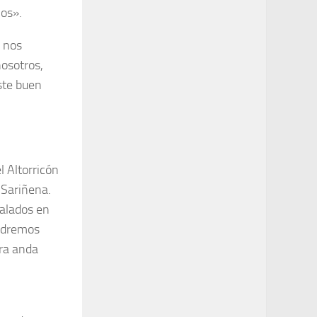
mos».
e nos
osotros,
ste buen
l Altorricón
 Sariñena.
ualados en
endremos
ora anda