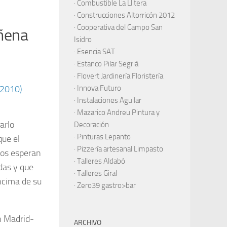
·
Combustible La Llitera
·
Construcciones Altorricón 2012
·
Cooperativa del Campo San
iñena
Isidro
·
Esencia SAT
·
Estanco Pilar Segrià
· Flovert Jardinería Floristería
·
Innova Futuro
· Instalaciones Aguilar
·
Mazarico Andreu Pintura y
arlo
Decoración
·
Pinturas Lepanto
que el
·
Pizzería artesanal Limpasto
nos esperan
·
Talleres Aldabó
das y que
·
Talleres Giral
ncima de su
·
Zero39 gastro>bar
n Madrid-
ARCHIVO