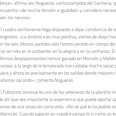
Barça», afirma Javi Nogueras, centrocampista del Sariñena, 
encuentro «de mucha tensión e igualdad» y considera necesa
bien los nervios».
El cuadro sariñenense llega dispuesto a dejar constancia de s
progresos. «La dinámica es muy positiva, vamos de abajo haci
en los seis últimos partidos sólo hemos perdido en campo del
Eso se nota en el ambiente, en la alegría y en la confianza. E
últimos desplazamientos hemos ganado en Monzón y Mallén
curioso, a lo largo de la temporada nos costaba mucho sacar 
fuera y ahora es precisamente en las salidas donde mejores 
estamos sacando», comenta Nogueras.
El futbolista oscense es uno de los veteranos de la plantilla 
de ahí que sea importante la experiencia que puede aportar pa
airoso de una situación como esta. «No sé qué le ha podido ocu
Altorricón. Cuando jugaron en nuestro campo lo vi como un e