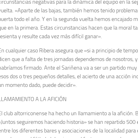
circunstancias negativas para la dinámica del equipo en la s
vuelta. «Aparte de las bajas, también hemos tenido problema
puerta todo el año. Y en la segunda vuelta hemos encajado m
que en la primera. Estas circunstancias hacen que la moral t
resienta y resulte cada vez más difícil ganar».
En cualquier caso Ribera asegura que «si a principio de temp
dicen que a falta de tres jornadas dependemos de nosotros, 
habríamos firmado. Ante el Sariñena va a ser un partido muy
esos dos o tres pequeños detalles, el acierto de una acción in
un momento dado, puede decidir».
LLAMAMIENTO A LA AFICIÓN
El club altorriconense ha hecho un llamamiento a la afición. 
«Juntos seguiremos haciendo historia» se han repartido 500
entre los diferentes bares y asociaciones de la localidad para 