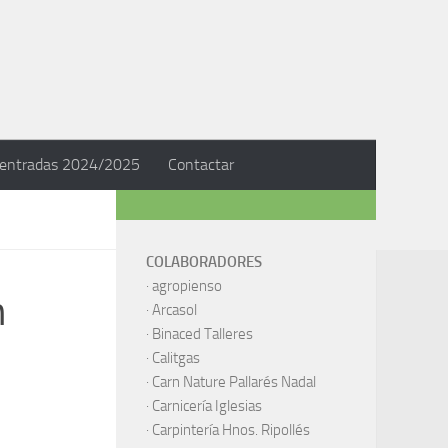
 entradas 2024/2025
Contactar
COLABORADORES
·
agropienso
n
·
Arcasol
·
Binaced Talleres
·
Calitgas
·
Carn Nature Pallarés Nadal
·
Carnicería Iglesias
·
Carpintería Hnos. Ripollés