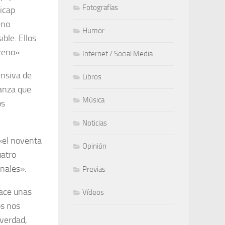
Fotografías
dicap
eno
Humor
ble. Ellos
reno».
Internet / Social Media
nsiva de
Libros
ianza que
Música
os
Noticias
 «el noventa
Opinión
uatro
inales».
Previas
Hace unas
Vídeos
os nos
 verdad,