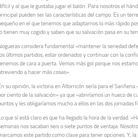
difícil y al que le gustaba jugar el balón. Para nosotros el hán
principal pueden ser las características del campo. Es un terr
pequeño en el que tenemos que adaptarnos lo más rápido posi
lo tienen muy cogido y saben que su salvación pasa en su ter
Nogueras considera fundamental «mantener la seriedad defe
los últimos partidos, estar ordenados y continuar con la conf
tenemos de cara a puerta. Vemos más gol porque nos estam
atreviendo a hacer más cosas».
En su opinión, la victoria en Altorricón sería para el Sariñena
por ciento de la salvación» ya que «abriríamos un hueco de c
puntos y les obligaríamos mucho a ellos en las dos jornadas f
Lo que sí está claro es que ha llegado la hora de la verdad. «
semanas nos sacaban seis o siete puntos de ventaja. Nosotr
marcamos este partido como clave para tener opciones. Y, la