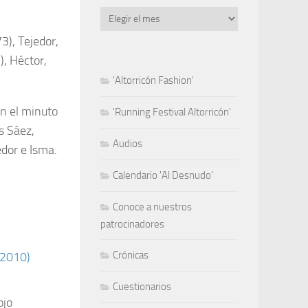
Archivo
3), Tejedor,
), Héctor,
'Altorricón Fashion'
en el minuto
'Running Festival Altorricón'
es Sáez,
Audios
edor e Isma.
Calendario 'Al Desnudo'
Conoce a nuestros
patrocinadores
Crónicas
Cuestionarios
ojo