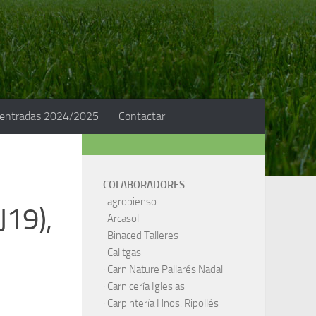
 entradas 2024/2025
Contactar
COLABORADORES
·
agropienso
J19),
·
Arcasol
·
Binaced Talleres
·
Calitgas
·
Carn Nature Pallarés Nadal
·
Carnicería Iglesias
·
Carpintería Hnos. Ripollés