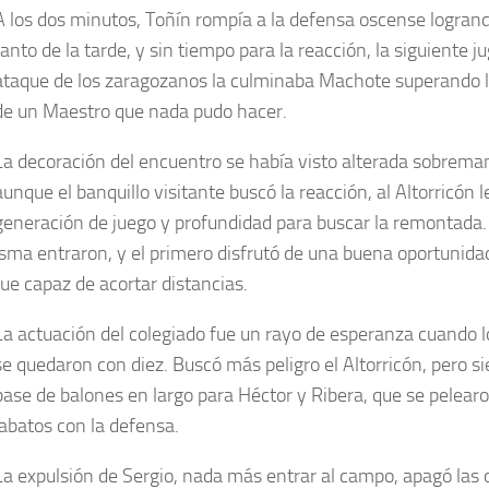
A los dos minutos, Toñín rompía a la defensa oscense logrand
tanto de la tarde, y sin tiempo para la reacción, la siguiente j
ataque de los zaragozanos la culminaba Machote superando l
de un Maestro que nada pudo hacer.
La decoración del encuentro se había visto alterada sobrema
aunque el banquillo visitante buscó la reacción, al Altorricón l
generación de juego y profundidad para buscar la remontada.
Isma entraron, y el primero disfrutó de una buena oportunida
fue capaz de acortar distancias.
La actuación del colegiado fue un rayo de esperanza cuando l
se quedaron con diez. Buscó más peligro el Altorricón, pero s
base de balones en largo para Héctor y Ribera, que se pelea
jabatos con la defensa.
La expulsión de Sergio, nada más entrar al campo, apagó las 