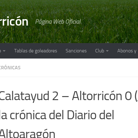
rricón
Página Web Oficial
o
Tablas de goleadores
Sanciones
Club
Abonos y
CRÓNICAS
Calatayud 2 – Altorricón 0 (
la crónica del Diario del
Altoaragón