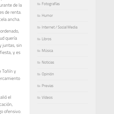
Fotografías
urante de la
es de renta.
Humor
rcela ancha.
Internet / Social Media
sordenado,
yud quería
Libros
 juntas, sin
Música
iesta, y es
Noticias
e Toñín y
Opinión
cercamiento
Previas
alió el
Vídeos
cación,
go ofensivo.