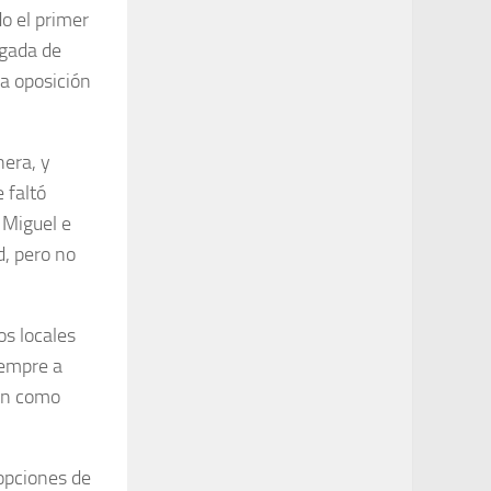
o el primer
ugada de
a oposición
nera, y
e faltó
 Miguel e
d, pero no
os locales
iempre a
ron como
opciones de