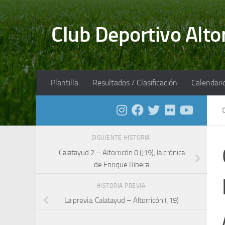
Saltar al contenido
Club Deportivo Alto
Plantilla
Resultados / Clasificación
Calendari
SIGUIENTE HISTORIA
Calatayud 2 – Altorricón 0 (J19), la crónica
de Enrique Ribera
HISTORIA PREVIA
La previa: Calatayud – Altorricón (J19)