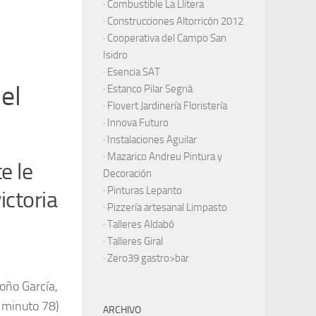
·
Combustible La Llitera
·
Construcciones Altorricón 2012
·
Cooperativa del Campo San
Isidro
·
Esencia SAT
el
·
Estanco Pilar Segrià
· Flovert Jardinería Floristería
·
Innova Futuro
· Instalaciones Aguilar
·
Mazarico Andreu Pintura y
e le
Decoración
·
Pinturas Lepanto
ictoria
·
Pizzería artesanal Limpasto
·
Talleres Aldabó
·
Talleres Giral
·
Zero39 gastro>bar
Toño García,
, minuto 78)
ARCHIVO