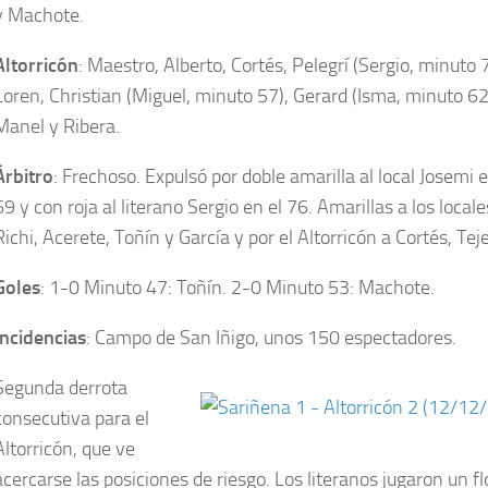
y Machote.
Altorricón
: Maestro, Alberto, Cortés, Pelegrí (Sergio, minuto 7
Loren, Christian (Miguel, minuto 57), Gerard (Isma, minuto 62
Manel y Ribera.
Árbitro
: Frechoso. Expulsó por doble amarilla al local Josemi 
69 y con roja al literano Sergio en el 76. Amarillas a los local
Richi, Acerete, Toñín y García y por el Altorricón a Cortés, Tej
Goles
: 1-0 Minuto 47: Toñín. 2-0 Minuto 53: Machote.
Incidencias
: Campo de San Iñigo, unos 150 espectadores.
Segunda derrota
consecutiva para el
Altorricón, que ve
acercarse las posiciones de riesgo. Los literanos jugaron un fl