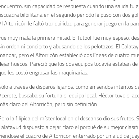
encuentro, sin capacidad de respuesta cuando una salida fulg
escuadra bilbilitana en el segundo periodo le puso con dos gol
Al Altorricón le faltó tranquilidad para generar juego en la pa
Fue muy mala la primera mitad. El fútbol fue muy espeso, de
sin orden ni concierto y abusando de los pelotazos. El Calata
mandar, pero el Altorricón estableció dos líneas de cuatro muy
dejar huecos. Pareció que los dos equipos todavía estaban de f
que les costó engrasar las maquinarias.
Sólo a través de disparos lejanos, como en sendos intentos d
Acerete, buscaba su fortuna el equipo local. Héctor tuvo el a
más claro del Altorricón, pero sin definición.
Pero la filípica del míster local en el descanso dio sus frutos. S
Calatayud dispuesto a dejar claro el porqué de su mejor clasifi
viéndose el cuadro de Altorricón enterrado por un alud de jue