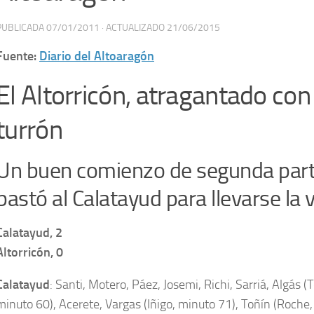
PUBLICADA
07/01/2011
· ACTUALIZADO
21/06/2015
Fuente:
Diario del Altoaragón
El Altorricón, atragantado con 
turrón
Un buen comienzo de segunda part
bastó al Calatayud para llevarse la v
Calatayud, 2
Altorricón, 0
Calatayud
: Santi, Motero, Páez, Josemi, Richi, Sarriá, Algás (
minuto 60), Acerete, Vargas (Iñigo, minuto 71), Toñín (Roche