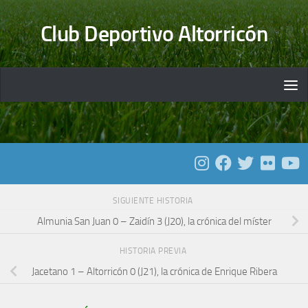
Saltar al contenido
Club Deportivo Altorricón
SIGUIENTE HISTORIA
Almunia San Juan 0 – Zaidín 3 (J20), la crónica del míster
HISTORIA PREVIA
Jacetano 1 – Altorricón 0 (J21), la crónica de Enrique Ribera