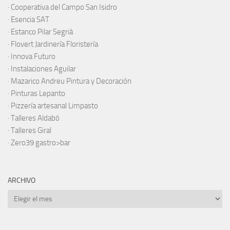
·
Cooperativa del Campo San Isidro
·
Esencia SAT
·
Estanco Pilar Segrià
· Flovert Jardinería Floristería
·
Innova Futuro
· Instalaciones Aguilar
·
Mazarico Andreu Pintura y Decoración
·
Pinturas Lepanto
·
Pizzería artesanal Limpasto
·
Talleres Aldabó
·
Talleres Giral
·
Zero39 gastro>bar
ARCHIVO
Archivo