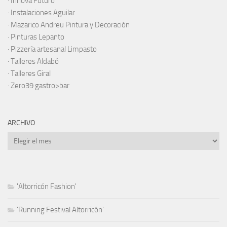
·
Innova Futuro
· Instalaciones Aguilar
·
Mazarico Andreu Pintura y Decoración
·
Pinturas Lepanto
·
Pizzería artesanal Limpasto
·
Talleres Aldabó
·
Talleres Giral
·
Zero39 gastro>bar
ARCHIVO
Archivo
'Altorricón Fashion'
'Running Festival Altorricón'