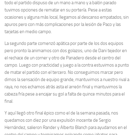
todo el partido dispuso de un mano a mano y a balón parado
tuvimos opciones de rematar en su portería. Pese a estas
ocasiones y alguna más local, llegamos al descanso empatados, sin
apuros pero con más complicaciones por la lesión de Paco y las
tarjetas en medio campo.
La segundo parte comenzó apática por parte de los dos equipos
pero pronto la animamos con dos golazos; uno de Dani tejedor en
el rechace de un corner y otro de Panadero desde el centro del
campo. Luego con practicidad y juego a la contra estuvimos a punto
de matar el partido con el tercero. No conseguimos marcar pero
dimos la sensación de equipo grande, mantuvimos a nuestro rival a
raya, no nos echamos atrás asta el arreón final y mantuvimos la
cabeza fría pese a encajar su gol a falta de quince minutos para el
final.
Y aquí llegó otro final épico como el de la semana pasada, nos
quedamos con diez por una expulsión inocente de Sergio
Hernández, salieron Rander y Alberto Blanch para ayudarnos en el
centro del campo y terminamos peleando como jabatos para