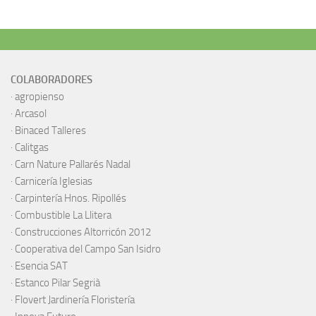
COLABORADORES
·
agropienso
·
Arcasol
·
Binaced Talleres
·
Calitgas
·
Carn Nature Pallarés Nadal
·
Carnicería Iglesias
·
Carpintería Hnos. Ripollés
·
Combustible La Llitera
·
Construcciones Altorricón 2012
·
Cooperativa del Campo San Isidro
·
Esencia SAT
·
Estanco Pilar Segrià
· Flovert Jardinería Floristería