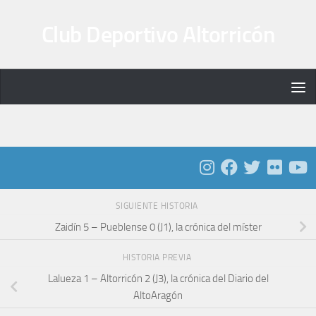
Saltar al contenido
Club Deportivo Altorricón
SIGUIENTE HISTORIA
Zaidín 5 – Pueblense 0 (J1), la crónica del míster
HISTORIA PREVIA
Lalueza 1 – Altorricón 2 (J3), la crónica del Diario del
AltoAragón