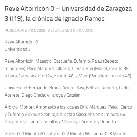
Reve Altorricón 0 – Universidad de Zaragoza
3 (J19), la crónica de Ignacio Ramos
PUBLICADA
27/01/2008
· ACTUALIZADO
07/07/2015
Reve Altorricón, 0
Universidad 3
Reve Altorricón: Maestro, Gascueña, Eufemio, Palau (Bebeto,
minuto 65), Paco Márquez, Alberto, Cierco, Bría (Manel, minuto 35),
Ribera, Camarasa (Cortés, minuto 46) y Marc (Panadero, minuto 46).
Universidad: Fernando, Bruna, Arturo, Xavi, Beltrán, Roberto, Carlos,
Acerete, Diego Gracia, Villaroya y Catalán.
Árbitro: Monter. Amonestó a los locales Bría, Márquez, Palau, Cierco
y Eufemio y expulsó con roja directa a Gascueña en el minuto 66.
Por parte visitante, amarillas a Villarroya, Acerete y Roberto.
Goles: 0-1 Minuto 20: Catalán. 0-2 Minuto 66: Carlos. 0-3 Minuto