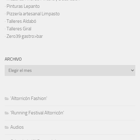
·
Pinturas Lepanto
·
Pizzería artesanal Limpasto
·
Talleres Aldabó
·
Talleres Giral
·
Zero39 gastro>bar
ARCHIVO
Archivo
'Altorricón Fashion'
'Running Festival Altorricón'
Audios