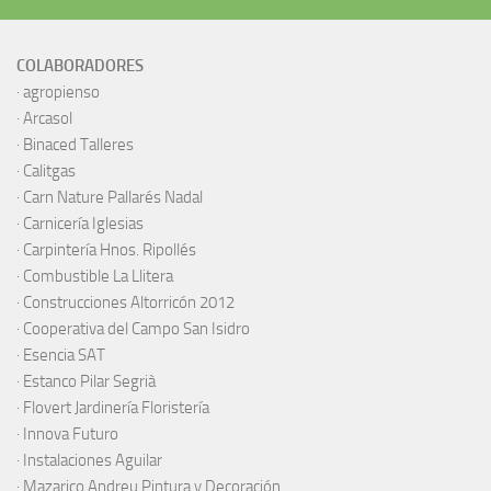
COLABORADORES
·
agropienso
·
Arcasol
·
Binaced Talleres
·
Calitgas
·
Carn Nature Pallarés Nadal
·
Carnicería Iglesias
·
Carpintería Hnos. Ripollés
·
Combustible La Llitera
·
Construcciones Altorricón 2012
·
Cooperativa del Campo San Isidro
·
Esencia SAT
·
Estanco Pilar Segrià
· Flovert Jardinería Floristería
·
Innova Futuro
· Instalaciones Aguilar
·
Mazarico Andreu Pintura y Decoración