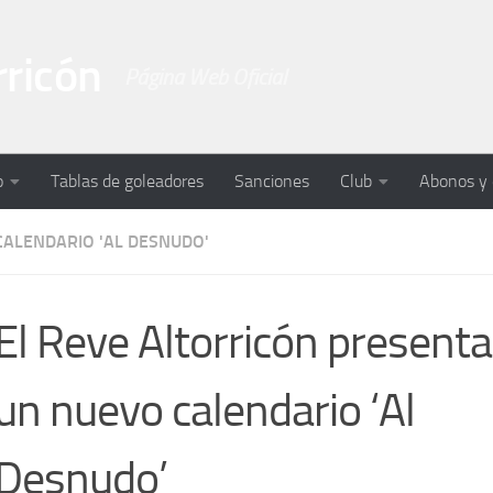
rricón
Página Web Oficial
o
Tablas de goleadores
Sanciones
Club
Abonos y
CALENDARIO 'AL DESNUDO'
El Reve Altorricón present
un nuevo calendario ‘Al
Desnudo’