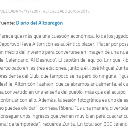
PUBLICADA
14/12/2007
· ACTUALIZADO
20/06/2015
Fuente:
Diario del Altoaragón
Parece que más que una cuestión económica, lo de los jugado
Deportivo Reve Altorricón es auténtico placer. Placer por po
en medio del invierno para convertirse en imagen de una nue
del Calendario ‘Al Desnudo’. El capitán del equipo, Enrique Ri
participado en las tres ediciones, junto a él, José Miguel Zurita
presidente del Club, que tampoco se ha perdido ninguna. “Igua
desfile ‘Altorricón Fashion’ que celebramos anualmente, el ca
ha convertido en una enseña del pueblo, más que del equipo
continuar con ello. Además, la sesión fotográfica es uno de e
no puedes olvidar”, confiesa Ribera. “Es una manera divertid
conseguir unos ingresos que vienen muy bien para cuadrar c
final de temporada”, recuerda Zurita. En total son 300 calend