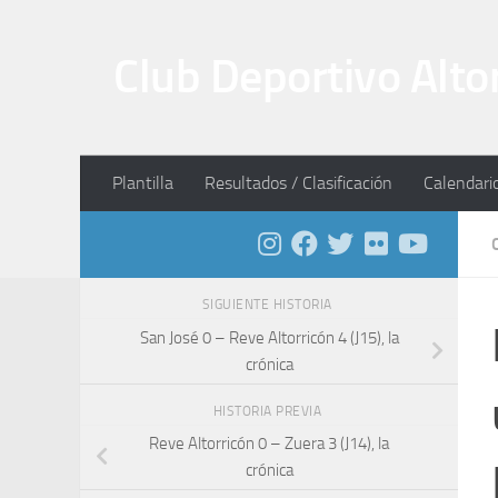
Saltar al contenido
Club Deportivo Alto
Plantilla
Resultados / Clasificación
Calendari
SIGUIENTE HISTORIA
San José 0 – Reve Altorricón 4 (J15), la
crónica
HISTORIA PREVIA
Reve Altorricón 0 – Zuera 3 (J14), la
crónica