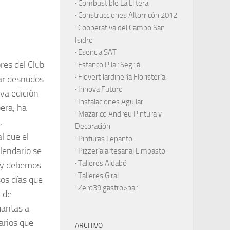
·
Combustible La Llitera
·
Construcciones Altorricón 2012
·
Cooperativa del Campo San
Isidro
·
Esencia SAT
res del Club
·
Estanco Pilar Segrià
· Flovert Jardinería Floristería
sar desnudos
·
Innova Futuro
va edición
· Instalaciones Aguilar
bera, ha
·
Mazarico Andreu Pintura y
,
Decoración
l que el
·
Pinturas Lepanto
lendario se
·
Pizzería artesanal Limpasto
·
Talleres Aldabó
, y debemos
·
Talleres Giral
sos días que
·
Zero39 gastro>bar
a de
uantas a
arios que
ARCHIVO