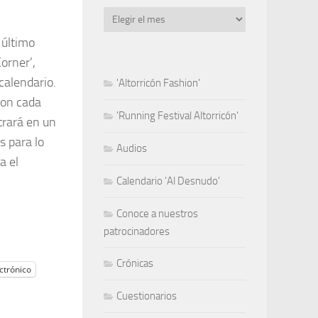
Archivo
 último
orner’,
calendario.
'Altorricón Fashion'
con cada
'Running Festival Altorricón'
trará en un
s para lo
Audios
a el
Calendario 'Al Desnudo'
Conoce a nuestros
patrocinadores
Crónicas
ctrónico
Cuestionarios