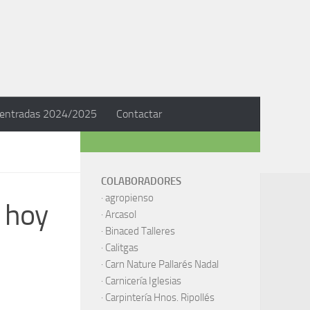
 entradas 2024/2025
Contactar
COLABORADORES
·
agropienso
a hoy
·
Arcasol
·
Binaced Talleres
·
Calitgas
·
Carn Nature Pallarés Nadal
·
Carnicería Iglesias
·
Carpintería Hnos. Ripollés