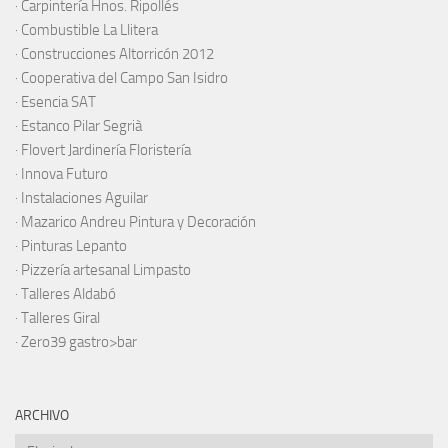
·
Carpintería Hnos. Ripollés
·
Combustible La Llitera
·
Construcciones Altorricón 2012
·
Cooperativa del Campo San Isidro
·
Esencia SAT
·
Estanco Pilar Segrià
· Flovert Jardinería Floristería
·
Innova Futuro
· Instalaciones Aguilar
·
Mazarico Andreu Pintura y Decoración
·
Pinturas Lepanto
·
Pizzería artesanal Limpasto
·
Talleres Aldabó
·
Talleres Giral
·
Zero39 gastro>bar
ARCHIVO
Archivo