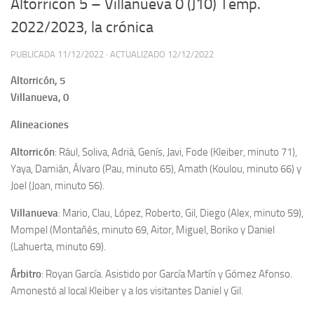
Altorricón 5 – Villanueva 0 (J10) Temp.
2022/2023, la crónica
PUBLICADA
11/12/2022
· ACTUALIZADO
12/12/2022
Altorricón, 5
Villanueva, 0
Alineaciones
Altorricón
: Rául, Soliva, Adrià, Genís, Javi, Fode (Kleiber, minuto 71),
Yaya, Damián, Álvaro (Pau, minuto 65), Amath (Koulou, minuto 66) y
Joel (Joan, minuto 56).
Villanueva
: Mario, Clau, López, Roberto, Gil, Diego (Alex, minuto 59),
Mompel (Montañés, minuto 69, Aitor, Miguel, Boriko y Daniel
(Lahuerta, minuto 69).
Árbitro
: Royan García. Asistido por García Martín y Gómez Afonso.
Amonestó al local Kleiber y a los visitantes Daniel y Gil.