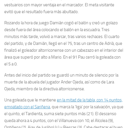
vestuarios con mayor ventaja en el marcador. El meta visitante
evitó que el resultado fuera más abultado.
Rozando la hora de juego Damián cogió el balón y creó un golazo
desde fuera del área colocando el balón en la escuadra. Tres
minutos más tarde, volvió a marcar, tras varios rechaces. El cuarto
del partido, y de Damián, llegó en el 75, tras un centro de Adrià, que
finalizó el goleador altorriconense con un cabezazo en el interior del
área que superó por alto a Mario. En el 91 Pau cerró la goleada con
el 5 a 0.
Antes del inicio del partido se guardó un minuto de silencio por la
muerte de la abuela del jugador Ander Ojeda, así como de Lara
Ojeda, miembro de la directiva altorriconense.
Una goleada que le mantiene
en la mitad de la tabla, con 14 puntos,
empatado con el Sariñena
, que marca la ‘liga’ por la salvación, ya que
el quinto, el Tardienta, suma siete puntos más (21). El descenso
queda ahora a 4 puntos, con el Villanueva con 10, el Alcolea (9),
Ontiñena (7), Ajax de Juslibol (4) y Biescas (3). Cabe destacar el buen