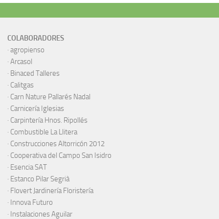
COLABORADORES
·
agropienso
·
Arcasol
·
Binaced Talleres
·
Calitgas
·
Carn Nature Pallarés Nadal
·
Carnicería Iglesias
·
Carpintería Hnos. Ripollés
·
Combustible La Llitera
·
Construcciones Altorricón 2012
·
Cooperativa del Campo San Isidro
·
Esencia SAT
·
Estanco Pilar Segrià
· Flovert Jardinería Floristería
·
Innova Futuro
· Instalaciones Aguilar