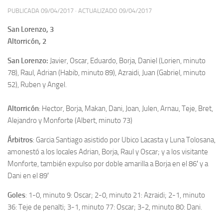
PUBLICADA
09/04/2017
· ACTUALIZADO
09/04/2017
San Lorenzo, 3
Altorricón, 2
San Lorenzo:
Javier, Oscar, Eduardo, Borja, Daniel (Lorien, minuto
78), Raul, Adrian (Habib, minuto 89), Azraidi, Juan (Gabriel, minuto
52), Ruben y Angel.
Altorricón
: Hector, Borja, Makan, Dani, Joan, Julen, Arnau, Teje, Bret,
Alejandro y Monforte (Albert, minuto 73)
Árbitros
: Garcia Santiago asistido por Ubico Lacasta y Luna Tolosana,
amonestó a los locales Adrian, Borja, Raul y Oscar; y a los visitante
Monforte, también expulso por doble amarilla a Borja en el 86′ y a
Dani en el 89′
Goles
: 1-0, minuto 9: Oscar; 2-0, minuto 21: Azraidi; 2-1, minuto
36: Teje de penalti; 3-1, minuto 77: Oscar; 3-2, minuto 80: Dani.