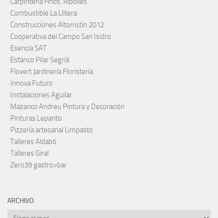
·
Carpintería Hnos. Ripollés
·
Combustible La Llitera
·
Construcciones Altorricón 2012
·
Cooperativa del Campo San Isidro
·
Esencia SAT
·
Estanco Pilar Segrià
· Flovert Jardinería Floristería
·
Innova Futuro
· Instalaciones Aguilar
·
Mazarico Andreu Pintura y Decoración
·
Pinturas Lepanto
·
Pizzería artesanal Limpasto
·
Talleres Aldabó
·
Talleres Giral
·
Zero39 gastro>bar
ARCHIVO
Archivo