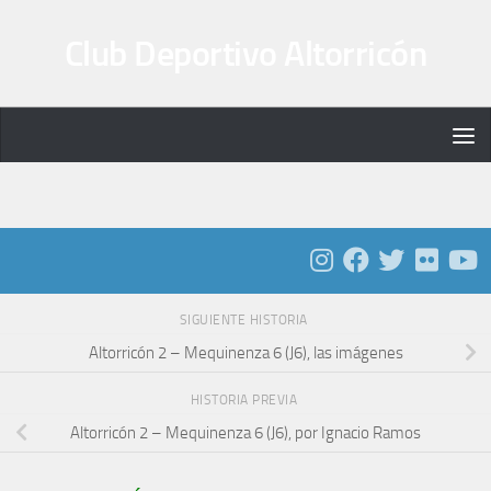
Saltar al contenido
Club Deportivo Altorricón
SIGUIENTE HISTORIA
Altorricón 2 – Mequinenza 6 (J6), las imágenes
HISTORIA PREVIA
Altorricón 2 – Mequinenza 6 (J6), por Ignacio Ramos