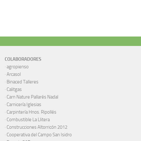
COLABORADORES
·
agropienso
·
Arcasol
·
Binaced Talleres
·
Calitgas
·
Carn Nature Pallarés Nadal
·
Carnicería Iglesias
·
Carpintería Hnos. Ripollés
·
Combustible La Llitera
·
Construcciones Altorricón 2012
·
Cooperativa del Campo San Isidro