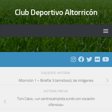
Saltar al contenido
Club Deportivo Altorricón
SIGUIENTE HISTORIA
Altorricón 1 – Binéfar 3 (amistoso), las imágenes
HISTORIA PREVIA
Toni Calvo, «un centrocampista zurdo con vocación
ofensiva»