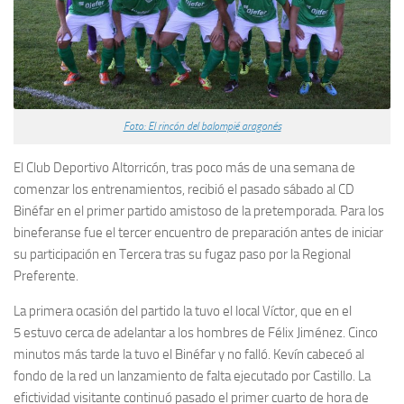
Foto: El rincón del balompié aragonés
El Club Deportivo Altorricón, tras poco más de una semana de
comenzar los entrenamientos, recibió el pasado sábado al CD
Binéfar en el primer partido amistoso de la pretemporada. Para los
bineferanse fue el tercer encuentro de preparación antes de iniciar
su participación en Tercera tras su fugaz paso por la Regional
Preferente.
La primera ocasión del partido la tuvo el local Víctor, que en el
5 estuvo cerca de adelantar a los hombres de Félix Jiménez. Cinco
minutos más tarde la tuvo el Binéfar y no falló. Kevín cabeceó al
fondo de la red un lanzamiento de falta ejecutado por Castillo. La
efictividad visitante continuó pasado el primer cuarto de hora de