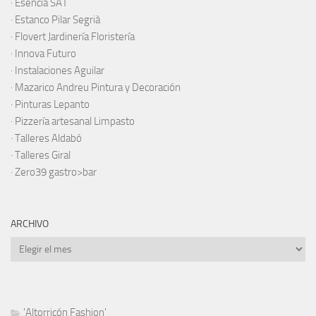
·
Esencia SAT
·
Estanco Pilar Segrià
· Flovert Jardinería Floristería
·
Innova Futuro
· Instalaciones Aguilar
·
Mazarico Andreu Pintura y Decoración
·
Pinturas Lepanto
·
Pizzería artesanal Limpasto
·
Talleres Aldabó
·
Talleres Giral
·
Zero39 gastro>bar
ARCHIVO
Archivo
'Altorricón Fashion'