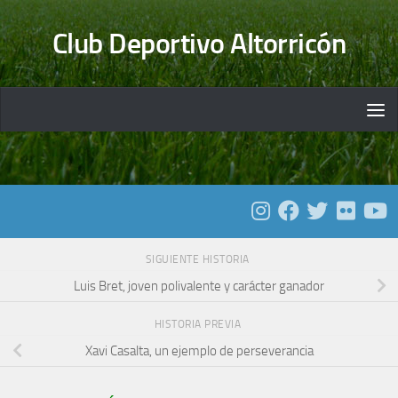
Saltar al contenido
Club Deportivo Altorricón
SIGUIENTE HISTORIA
Luis Bret, joven polivalente y carácter ganador
HISTORIA PREVIA
Xavi Casalta, un ejemplo de perseverancia