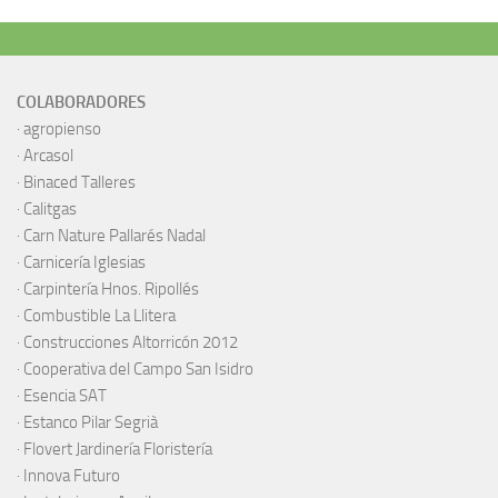
COLABORADORES
·
agropienso
·
Arcasol
·
Binaced Talleres
·
Calitgas
·
Carn Nature Pallarés Nadal
·
Carnicería Iglesias
·
Carpintería Hnos. Ripollés
·
Combustible La Llitera
·
Construcciones Altorricón 2012
·
Cooperativa del Campo San Isidro
·
Esencia SAT
·
Estanco Pilar Segrià
· Flovert Jardinería Floristería
·
Innova Futuro