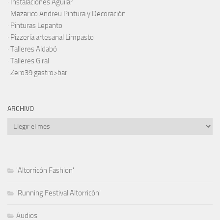
· Instalaciones Aguilar
·
Mazarico Andreu Pintura y Decoración
·
Pinturas Lepanto
·
Pizzería artesanal Limpasto
·
Talleres Aldabó
·
Talleres Giral
·
Zero39 gastro>bar
ARCHIVO
Archivo
'Altorricón Fashion'
'Running Festival Altorricón'
Audios