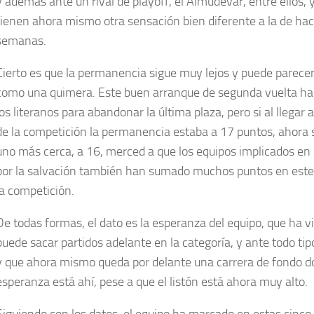
y además ante un rival de playoff, el Almudévar, entre ellos,
tienen ahora mismo otra sensación bien diferente a la de ha
semanas.
Cierto es que la permanencia sigue muy lejos y puede parecer
como una quimera. Este buen arranque de segunda vuelta ha 
los literanos para abandonar la última plaza, pero si al llegar 
de la competición la permanencia estaba a 17 puntos, ahora 
uno más cerca, a 16, merced a que los equipos implicados en
por la salvación también han sumado muchos puntos en este
la competición.
De todas formas, el dato es la esperanza del equipo, que ha 
puede sacar partidos adelante en la categoría, y ante todo tipo
y que ahora mismo queda por delante una carrera de fondo d
esperanza está ahí, pese a que el listón está ahora muy alto.