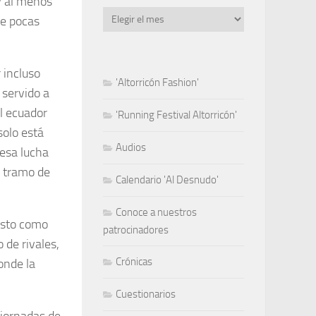
 y al menos
Archivo
ce pocas
 incluso
'Altorricón Fashion'
servido a
al ecuador
'Running Festival Altorricón'
solo está
Audios
 esa lucha
 tramo de
Calendario 'Al Desnudo'
Conoce a nuestros
visto como
patrocinadores
 de rivales,
Crónicas
onde la
Cuestionarios