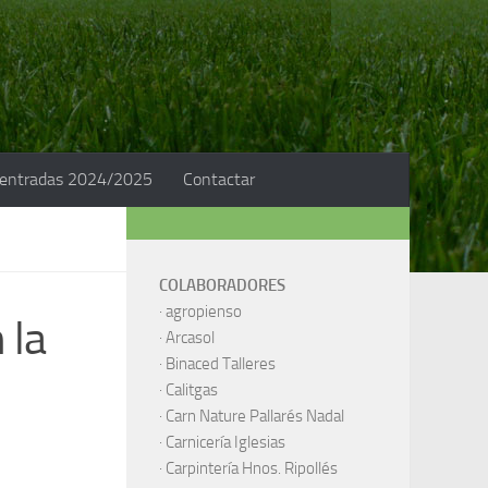
 entradas 2024/2025
Contactar
COLABORADORES
·
agropienso
 la
·
Arcasol
·
Binaced Talleres
·
Calitgas
·
Carn Nature Pallarés Nadal
·
Carnicería Iglesias
·
Carpintería Hnos. Ripollés