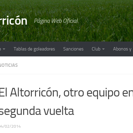
rricón
Página Web Oficial
o
Tablas de goleadores
Sanciones
Club
Abonos y
NOTICIAS
El Altorricón, otro equipo en
segunda vuelta
04/02/2014