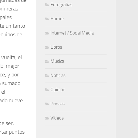
 jornadas de
Fotografías
primeras
ipales
Humor
te un tanto
Internet / Social Media
equipos de
Libros
vuelta, el
Música
 El mejor
ce, y por
Noticias
an sumado
Opinión
 el
mado nueve
Previas
Vídeos
de ser,
rtar puntos