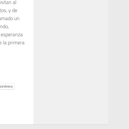
sitan al
os, y de
sumado un
ando,
e esperanza
e la primera
ctrónico