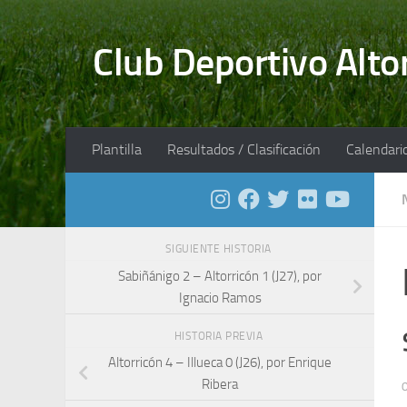
Saltar al contenido
Club Deportivo Alto
Plantilla
Resultados / Clasificación
Calendari
SIGUIENTE HISTORIA
Sabiñánigo 2 – Altorricón 1 (J27), por
Ignacio Ramos
HISTORIA PREVIA
Altorricón 4 – Illueca 0 (J26), por Enrique
Ribera