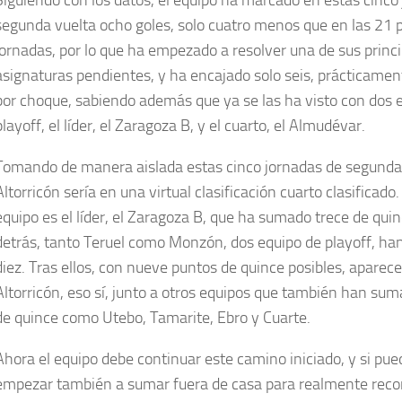
Siguiendo con los datos, el equipo ha marcado en estas cinco
segunda vuelta ocho goles, solo cuatro menos que en las 21 
jornadas, por lo que ha empezado a resolver una de sus princ
asignaturas pendientes, y ha encajado solo seis, prácticamen
por choque, sabiendo además que ya se las ha visto con dos 
playoff, el líder, el Zaragoza B, y el cuarto, el Almudévar.
Tomando de manera aislada estas cinco jornadas de segunda 
Altorricón sería en una virtual clasificación cuarto clasificado.
equipo es el líder, el Zaragoza B, que ha sumado trece de quin
detrás, tanto Teruel como Monzón, dos equipo de playoff, h
diez. Tras ellos, con nueve puntos de quince posibles, aparece
Altorricón, eso sí, junto a otros equipos que también han su
de quince como Utebo, Tamarite, Ebro y Cuarte.
Ahora el equipo debe continuar este camino iniciado, y si pue
empezar también a sumar fuera de casa para realmente reco