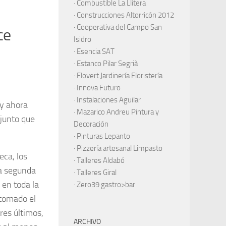
·
Combustible La Llitera
·
Construcciones Altorricón 2012
·
Cooperativa del Campo San
ce
Isidro
·
Esencia SAT
·
Estanco Pilar Segrià
· Flovert Jardinería Floristería
·
Innova Futuro
· Instalaciones Aguilar
 y ahora
·
Mazarico Andreu Pintura y
njunto que
Decoración
·
Pinturas Lepanto
·
Pizzería artesanal Limpasto
eca, los
·
Talleres Aldabó
la segunda
·
Talleres Giral
 en toda la
·
Zero39 gastro>bar
 tomado el
res últimos,
ARCHIVO