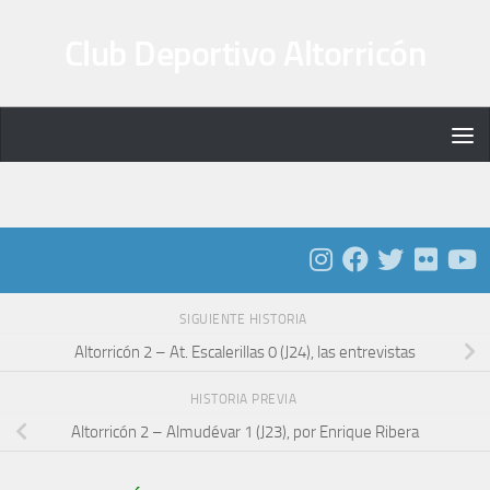
Saltar al contenido
Club Deportivo Altorricón
SIGUIENTE HISTORIA
Altorricón 2 – At. Escalerillas 0 (J24), las entrevistas
HISTORIA PREVIA
Altorricón 2 – Almudévar 1 (J23), por Enrique Ribera