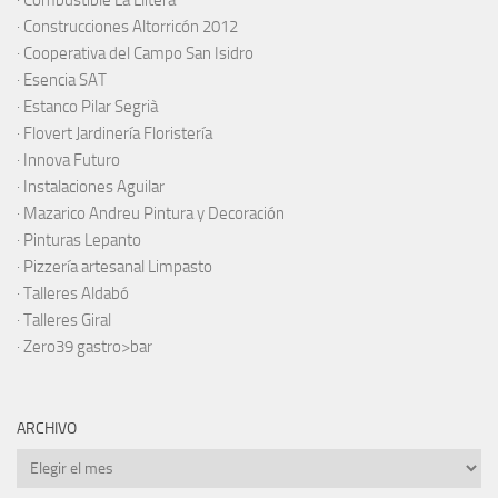
·
Construcciones Altorricón 2012
·
Cooperativa del Campo San Isidro
·
Esencia SAT
·
Estanco Pilar Segrià
· Flovert Jardinería Floristería
·
Innova Futuro
· Instalaciones Aguilar
·
Mazarico Andreu Pintura y Decoración
·
Pinturas Lepanto
·
Pizzería artesanal Limpasto
·
Talleres Aldabó
·
Talleres Giral
·
Zero39 gastro>bar
ARCHIVO
Archivo