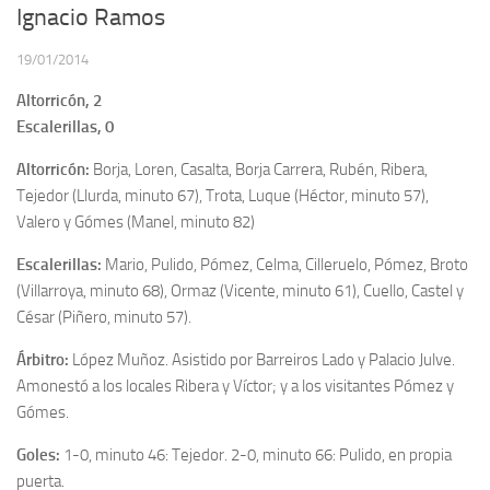
Ignacio Ramos
19/01/2014
Altorricón, 2
Escalerillas, 0
Altorricón:
Borja, Loren, Casalta, Borja Carrera, Rubén, Ribera,
Tejedor (Llurda, minuto 67), Trota, Luque (Héctor, minuto 57),
Valero y Gómes (Manel, minuto 82)
Escalerillas:
Mario, Pulido, Pómez, Celma, Cilleruelo, Pómez, Broto
(Villarroya, minuto 68), Ormaz (Vicente, minuto 61), Cuello, Castel y
César (Piñero, minuto 57).
Árbitro:
López Muñoz. Asistido por Barreiros Lado y Palacio Julve.
Amonestó a los locales Ribera y Víctor; y a los visitantes Pómez y
Gómes.
Goles:
1-0, minuto 46: Tejedor. 2-0, minuto 66: Pulido, en propia
puerta.