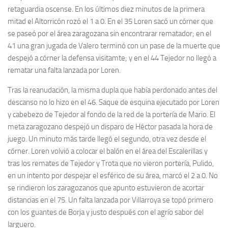
retaguardia oscense. En los últimos diez minutos de la primera
mitad el Altorricón rozó el 1 a 0. En el 35 Loren sacó un córner que
se paseó por el área zaragozana sin encontrarar rematador; en el
41 una gran jugada de Valero terminó con un pase de la muerte que
despejó a córner la defensa visitamte; y en el 44 Tejedor no llegó a
rematar una falta lanzada por Loren.
Tras la reanudación, la misma dupla que había perdonado antes del
descanso no lo hizo en el 46. Saque de esquina ejecutado por Loren
y cabebezo de Tejedor al fondo de la red de la portería de Mario. El
meta zaragozano despejó un disparo de Héctor pasada la hora de
juego. Un minuto más tarde llegó el segundo, otra vez desde el
córner. Loren volvió a colocar el balón en el área del Escalerillas y
tras los remates de Tejedor y Trota que no vieron portería, Pulido,
en un intento por despejar el esférico de su área, marcó el 2 a 0. No
se rindieron los zaragozanos que apunto estuvieron de acortar
distancias en el 75. Un falta lanzada por Villarroya se topó primero
con los guantes de Borja y justo después con el agrío sabor del
larguero.