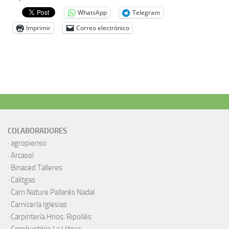
WhatsApp
Telegram
Imprimir
Correo electrónico
COLABORADORES
·
agropienso
·
Arcasol
·
Binaced Talleres
·
Calitgas
·
Carn Nature Pallarés Nadal
·
Carnicería Iglesias
·
Carpintería Hnos. Ripollés
·
Combustible La Llitera