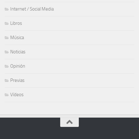
Internet / Social Media
Libros
Música
Noticias
Opinión
Previas
Vídeos