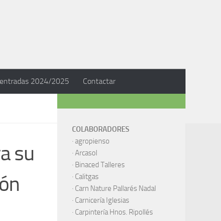
 entradas 2024/2025
Contactar
COLABORADORES
·
agropienso
va su
·
Arcasol
·
Binaced Talleres
cón
·
Calitgas
·
Carn Nature Pallarés Nadal
·
Carnicería Iglesias
·
Carpintería Hnos. Ripollés