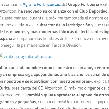
La compañía
Agralia Fertilizantes
, del
Grupo Fertiberia
y sit
Altorricón,
ha renovado su confianza con el Club Deportivo 
De esta manera, durante la próxima temporada el nombre de
empresa dedicada al
subsector de la fertirrigación
y que cue
de las
mayores y más modernas fábricas de fertilizantes líq
España
acompañará los hombres de Félix Jiménez en su aven
conseguir la permanencia en Tercera División.
«Para un club humilde como el nuestro es un apoyo enor
gran empresa siga apoyándonos año tras año, es señal de 
en nosotros y se identifican con nuestros valores»,
explica
J
Zurita
, presidente del CD Altorricón. El máximo dirigente de l
altorriconenses
también quiere agradecer el apoyo de otra
grandes y pequeñas
, que hacen posible mantener el equipo e
mejores de Aragón.
«Con la ayuda de todos la permanencia