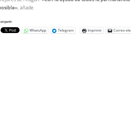
posible»
, añade.
ompartir:
WhatsApp
Telegram
Imprimir
Correo ele