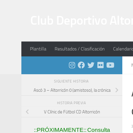
Saltar al contenido
Club Deportivo Alto
Plantilla
Resultados / Clasificación
Calendari
SIGUIENTE HISTORIA
Ascó 3 – Altorricón 0 (amistoso), la crónica
HISTORIA PREVIA
V Clínic de Fútbol CD Altorricón
::PRÓXIMAMENTE::
Consulta