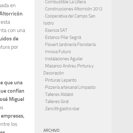
·
Combustible La Llitera
uada en
·
Construcciones Altorricón 2012
Altorricón
.
·
Cooperativa del Campo San
 esta
Isidro
nta con una
·
Esencia SAT
·
Estanco Pilar Segrià
uidos de
· Flovert Jardinería Floristería
tura por
·
Innova Futuro
· Instalaciones Aguilar
·
Mazarico Andreu Pintura y
Decoración
·
Pinturas Lepanto
me que una
·
Pizzería artesanal Limpasto
que confían
·
Talleres Aldabó
osé Miguel
·
Talleres Giral
os
·
Zero39 gastro>bar
s empresas,
ntre los
ARCHIVO
 es