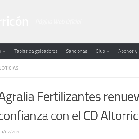
rricón
Página Web Oficial
o
Tablas de goleadores
Sanciones
Club
Abonos y
NOTICIAS
Agralia Fertilizantes renue
confianza con el CD Altorri
30/07/2013