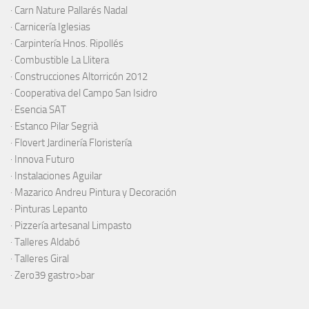
·
Carn Nature Pallarés Nadal
·
Carnicería Iglesias
·
Carpintería Hnos. Ripollés
·
Combustible La Llitera
·
Construcciones Altorricón 2012
·
Cooperativa del Campo San Isidro
·
Esencia SAT
·
Estanco Pilar Segrià
· Flovert Jardinería Floristería
·
Innova Futuro
· Instalaciones Aguilar
·
Mazarico Andreu Pintura y Decoración
·
Pinturas Lepanto
·
Pizzería artesanal Limpasto
·
Talleres Aldabó
·
Talleres Giral
·
Zero39 gastro>bar