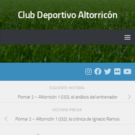
Saltar al contenido
Club Deportivo Altorricón
SIGUIENTE HISTORIA
Pomar 2 – Altorricón 1 (J32), el análisis del entrenador
HISTORIA PREVIA
Pomar 2 – Altorricón 1 (J32), la crónica de Ignacio Ramos