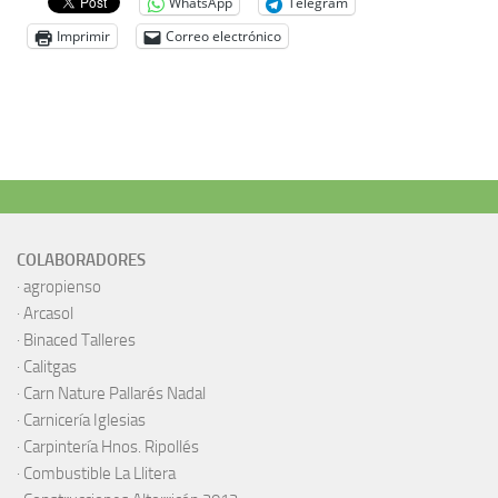
WhatsApp
Telegram
Imprimir
Correo electrónico
COLABORADORES
·
agropienso
·
Arcasol
·
Binaced Talleres
·
Calitgas
·
Carn Nature Pallarés Nadal
·
Carnicería Iglesias
·
Carpintería Hnos. Ripollés
·
Combustible La Llitera