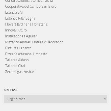
·
Construcciones Altorricón 2012
·
Cooperativa del Campo San Isidro
·
Esencia SAT
·
Estanco Pilar Segrià
· Flovert Jardinería Floristería
·
Innova Futuro
· Instalaciones Aguilar
·
Mazarico Andreu Pintura y Decoración
·
Pinturas Lepanto
·
Pizzería artesanal Limpasto
·
Talleres Aldabó
·
Talleres Giral
·
Zero39 gastro>bar
ARCHIVO
Archivo