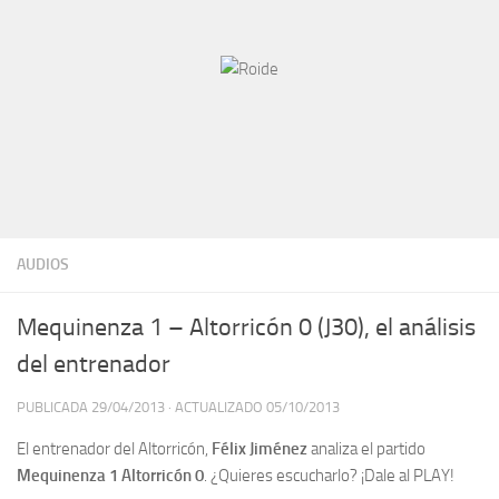
AUDIOS
Mequinenza 1 – Altorricón 0 (J30), el análisis
del entrenador
PUBLICADA
29/04/2013
· ACTUALIZADO
05/10/2013
El entrenador del Altorricón,
Félix Jiménez
analiza el partido
Mequinenza 1 Altorricón 0
. ¿Quieres escucharlo? ¡Dale al PLAY!