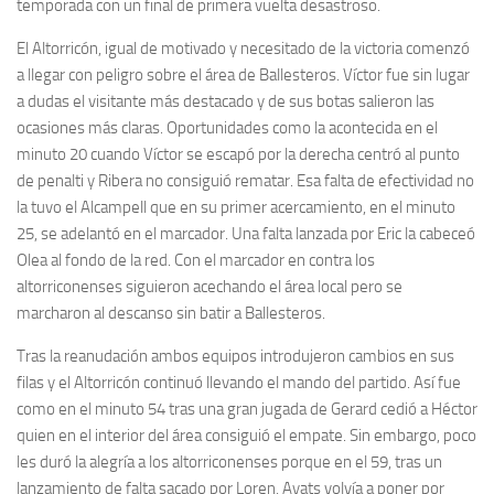
temporada con un final de primera vuelta desastroso.
El Altorricón, igual de motivado y necesitado de la victoria comenzó
a llegar con peligro sobre el área de Ballesteros. Víctor fue sin lugar
a dudas el visitante más destacado y de sus botas salieron las
ocasiones más claras. Oportunidades como la acontecida en el
minuto 20 cuando Víctor se escapó por la derecha centró al punto
de penalti y Ribera no consiguió rematar. Esa falta de efectividad no
la tuvo el Alcampell que en su primer acercamiento, en el minuto
25, se adelantó en el marcador. Una falta lanzada por Eric la cabeceó
Olea al fondo de la red. Con el marcador en contra los
altorriconenses siguieron acechando el área local pero se
marcharon al descanso sin batir a Ballesteros.
Tras la reanudación ambos equipos introdujeron cambios en sus
filas y el Altorricón continuó llevando el mando del partido. Así fue
como en el minuto 54 tras una gran jugada de Gerard cedió a Héctor
quien en el interior del área consiguió el empate. Sin embargo, poco
les duró la alegría a los altorriconenses porque en el 59, tras un
lanzamiento de falta sacado por Loren, Ayats volvía a poner por