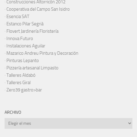
·
Construcciones Altorricón 2012
·
Cooperativa del Campo San Isidro
·
Esencia SAT
·
Estanco Pilar Segrià
· Flovert Jardinería Floristería
·
Innova Futuro
· Instalaciones Aguilar
·
Mazarico Andreu Pintura y Decoración
·
Pinturas Lepanto
·
Pizzería artesanal Limpasto
·
Talleres Aldabó
·
Talleres Giral
·
Zero39 gastro>bar
ARCHIVO
Archivo