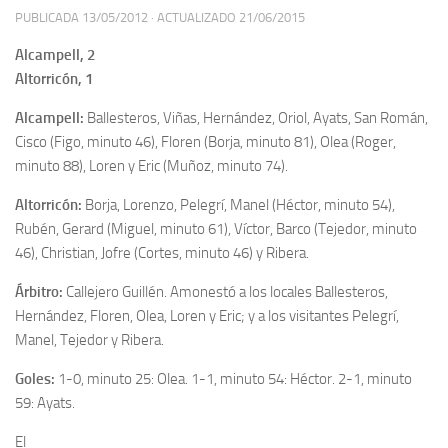
PUBLICADA
13/05/2012
· ACTUALIZADO
21/06/2015
Alcampell, 2
Altorricón, 1
Alcampell:
Ballesteros, Viñas, Hernández, Oriol, Ayats, San Román,
Cisco (Figo, minuto 46), Floren (Borja, minuto 81), Olea (Roger,
minuto 88), Loren y Eric (Muñoz, minuto 74).
Altorricón:
Borja, Lorenzo, Pelegrí, Manel (Héctor, minuto 54),
Rubén, Gerard (Miguel, minuto 61), Víctor, Barco (Tejedor, minuto
46), Christian, Jofre (Cortes, minuto 46) y Ribera.
Árbitro:
Callejero Guillén. Amonestó a los locales Ballesteros,
Hernández, Floren, Olea, Loren y Eric; y a los visitantes Pelegrí,
Manel, Tejedor y Ribera.
Goles:
1-0, minuto 25: Olea. 1-1, minuto 54: Héctor. 2-1, minuto
59: Ayats.
El