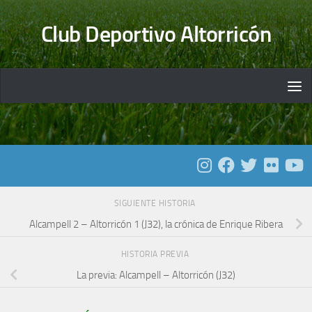
Saltar al contenido
Club Deportivo Altorricón
SIGUIENTE HISTORIA
Alcampell 2 – Altorricón 1 (J32), la crónica de Enrique Ribera
HISTORIA PREVIA
La previa: Alcampell – Altorricón (J32)