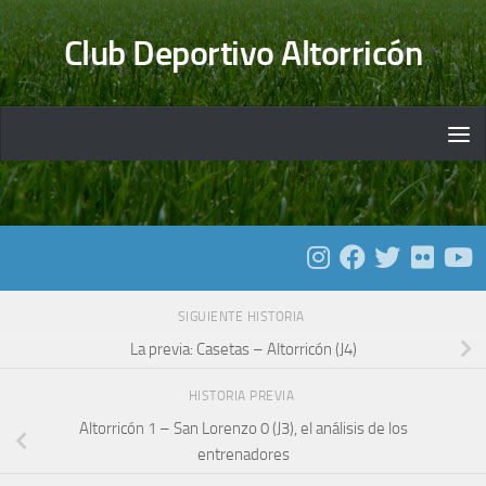
Saltar al contenido
Club Deportivo Altorricón
SIGUIENTE HISTORIA
La previa: Casetas – Altorricón (J4)
HISTORIA PREVIA
Altorricón 1 – San Lorenzo 0 (J3), el análisis de los
entrenadores