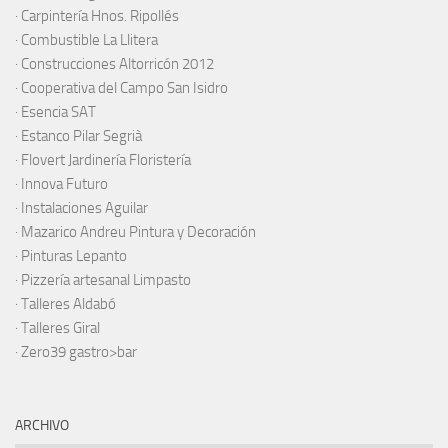
·
Carpintería Hnos. Ripollés
·
Combustible La Llitera
·
Construcciones Altorricón 2012
·
Cooperativa del Campo San Isidro
·
Esencia SAT
·
Estanco Pilar Segrià
· Flovert Jardinería Floristería
·
Innova Futuro
· Instalaciones Aguilar
·
Mazarico Andreu Pintura y Decoración
·
Pinturas Lepanto
·
Pizzería artesanal Limpasto
·
Talleres Aldabó
·
Talleres Giral
·
Zero39 gastro>bar
ARCHIVO