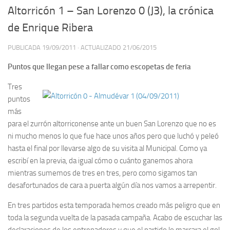
Altorricón 1 – San Lorenzo 0 (J3), la crónica
de Enrique Ribera
PUBLICADA
19/09/2011
· ACTUALIZADO
21/06/2015
Puntos que llegan pese a fallar como escopetas de feria
Tres
puntos
más
para el zurrón altorriconense ante un buen San Lorenzo que no es
ni mucho menos lo que fue hace unos años pero que luchó y peleó
hasta el final por llevarse algo de su visita al Municipal. Como ya
escribí en la previa, da igual cómo o cuánto ganemos ahora
mientras sumemos de tres en tres, pero como sigamos tan
desafortunados de cara a puerta algún día nos vamos a arrepentir.
En tres partidos esta temporada hemos creado más peligro que en
toda la segunda vuelta de la pasada campaña. Acabo de escuchar las
declaraciones de los entrenadores y que el partido lo marcara el gol