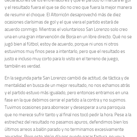
y el resultado fuera el que se dio no creo que fuera la mejor manera
de resumir el choque. El Altorricón desaprovechó más de diez
ocasiones clarísimas de gol y el que viera el partido estará de
acuerdo conmigo. Mientras el voluntarioso San Lorenzo solo creo
una en una gran intervención de Borja en un libre directo. Qué no se
jugó bien al fútbol, estoy de acuerdo, porque ni unos ni otros
estuvimos muy finos pese a intentarlo, pero que el resultado es
justo e incluso muy corto para lo visto en el terreno de juego,
también es verdad.
En la segunda parte San Lorenzo cambió de actitud, de táctica y de
mentalidad en busca de un mejor resultado, no nos echamos atrás
y el partido estuvo más igualado, pero entonces entramos en una
fase en la que debimos cerrar el partido a la contra y no supimos.
Tuvimos ocasiones para aborrecer y desesperar a una parroquia
que no merece sufrir tanto y al final nos tocó pedir la hora. Pese a la
estrechez del resultado no pasamos apuros, defendimos bien los
últimos arreos a balón parado y no terminamos excesivamente
apurados. Pero esto algún día nos puede pasar factura, no voy a