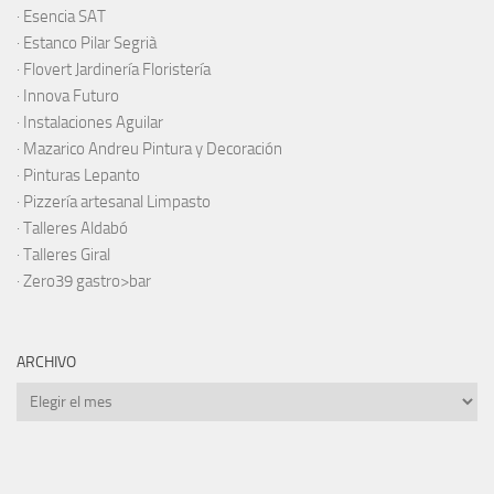
·
Esencia SAT
·
Estanco Pilar Segrià
· Flovert Jardinería Floristería
·
Innova Futuro
· Instalaciones Aguilar
·
Mazarico Andreu Pintura y Decoración
·
Pinturas Lepanto
·
Pizzería artesanal Limpasto
·
Talleres Aldabó
·
Talleres Giral
·
Zero39 gastro>bar
ARCHIVO
Archivo