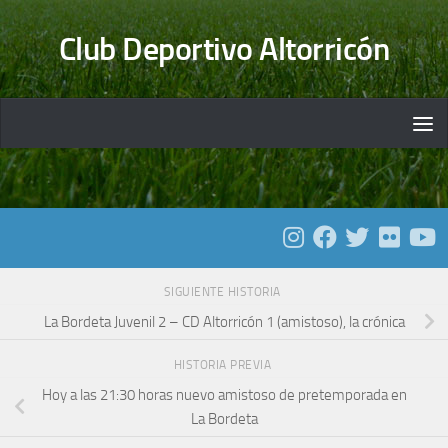
Saltar al contenido
Club Deportivo Altorricón
SIGUIENTE HISTORIA
La Bordeta Juvenil 2 – CD Altorricón 1 (amistoso), la crónica
HISTORIA PREVIA
Hoy a las 21:30 horas nuevo amistoso de pretemporada en
La Bordeta