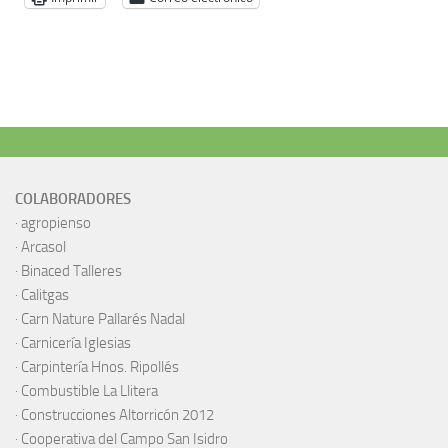
COLABORADORES
·
agropienso
·
Arcasol
·
Binaced Talleres
·
Calitgas
·
Carn Nature Pallarés Nadal
·
Carnicería Iglesias
·
Carpintería Hnos. Ripollés
·
Combustible La Llitera
·
Construcciones Altorricón 2012
·
Cooperativa del Campo San Isidro