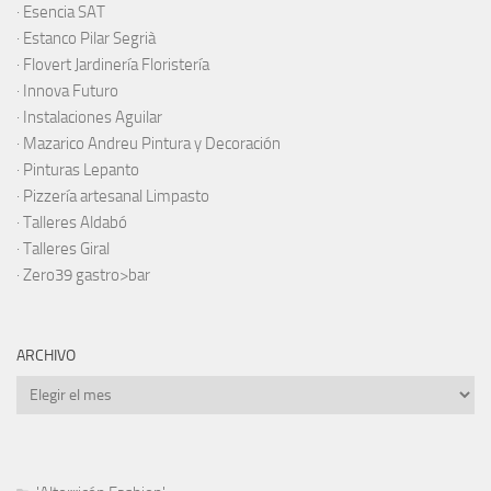
·
Esencia SAT
·
Estanco Pilar Segrià
· Flovert Jardinería Floristería
·
Innova Futuro
· Instalaciones Aguilar
·
Mazarico Andreu Pintura y Decoración
·
Pinturas Lepanto
·
Pizzería artesanal Limpasto
·
Talleres Aldabó
·
Talleres Giral
·
Zero39 gastro>bar
ARCHIVO
Archivo