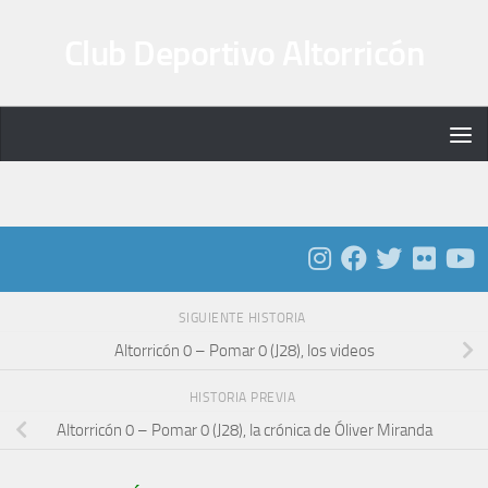
Saltar al contenido
Club Deportivo Altorricón
SIGUIENTE HISTORIA
Altorricón 0 – Pomar 0 (J28), los videos
HISTORIA PREVIA
Altorricón 0 – Pomar 0 (J28), la crónica de Óliver Miranda