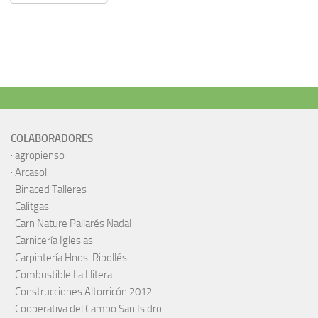
COLABORADORES
·
agropienso
·
Arcasol
·
Binaced Talleres
·
Calitgas
·
Carn Nature Pallarés Nadal
·
Carnicería Iglesias
·
Carpintería Hnos. Ripollés
·
Combustible La Llitera
·
Construcciones Altorricón 2012
·
Cooperativa del Campo San Isidro