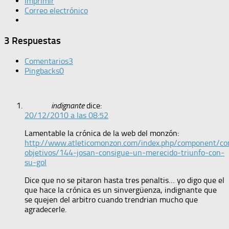
Imprimir
Correo electrónico
3 Respuestas
Comentarios
3
Pingbacks
0
indignante
dice:
20/12/2010 a las 08:52
Lamentable la crónica de la web del monzón:
http://www.atleticomonzon.com/index.php/component/con
objetivos/144-josan-consigue-un-merecido-triunfo-con-
su-gol
Dice que no se pitaron hasta tres penaltis… yo digo que el
que hace la crónica es un sinvergüenza, indignante que
se quejen del arbitro cuando trendrian mucho que
agradecerle.