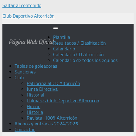
Saltar al contenido
Club Deportivo Altorricón
Plantilla
Página Web Oficial
Resultados / Clasificación
Calendario
Calendario CD Altorricón
Calendario de todos los equipos
Tablas de goleadores
Sanciones
Club
Patrocina al CD Altorricón
Junta Directiva
Historial
Palmarés Club Deportivo Altorricón
Himno
Historia
Revista ‘100% Altorricón’
Abonos y entradas 2024/2025
Contactar