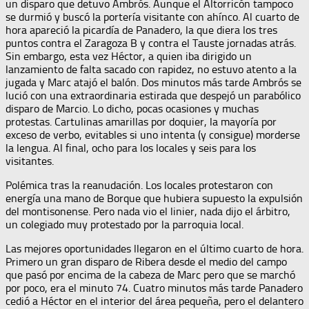
un disparo que detuvo Ambrós. Aunque el Altorricón tampoco
se durmió y buscó la portería visitante con ahínco. Al cuarto de
hora apareció la picardía de Panadero, la que diera los tres
puntos contra el Zaragoza B y contra el Tauste jornadas atrás.
Sin embargo, esta vez Héctor, a quien iba dirigido un
lanzamiento de falta sacado con rapidez, no estuvo atento a la
jugada y Marc atajó el balón. Dos minutos más tarde Ambrós se
lució con una extraordinaria estirada que despejó un parabólico
disparo de Marcio. Lo dicho, pocas ocasiones y muchas
protestas. Cartulinas amarillas por doquier, la mayoría por
exceso de verbo, evitables si uno intenta (y consigue) morderse
la lengua. Al final, ocho para los locales y seis para los
visitantes.
Polémica tras la reanudación. Los locales protestaron con
energía una mano de Borque que hubiera supuesto la expulsión
del montisonense. Pero nada vio el linier, nada dijo el árbitro,
un colegiado muy protestado por la parroquia local.
Las mejores oportunidades llegaron en el último cuarto de hora.
Primero un gran disparo de Ribera desde el medio del campo
que pasó por encima de la cabeza de Marc pero que se marchó
por poco, era el minuto 74. Cuatro minutos más tarde Panadero
cedió a Héctor en el interior del área pequeña, pero el delantero