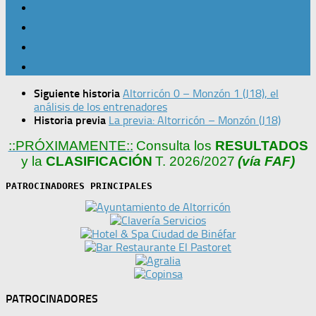
Siguiente historia
Altorricón 0 – Monzón 1 (J18), el
análisis de los entrenadores
Historia previa
La previa: Altorricón – Monzón (J18)
::PRÓXIMAMENTE::
Consulta los
RESULTADOS
y la
CLASIFICACIÓN
T. 2026/2027
(vía FAF)
PATROCINADORES PRINCIPALES
PATROCINADORES