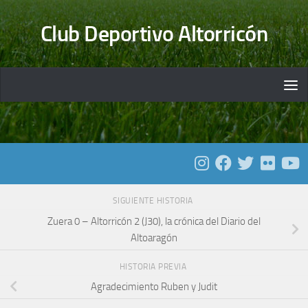
Saltar al contenido
Club Deportivo Altorricón
SIGUIENTE HISTORIA
Zuera 0 – Altorricón 2 (J30), la crónica del Diario del
Altoaragón
HISTORIA PREVIA
Agradecimiento Ruben y Judit