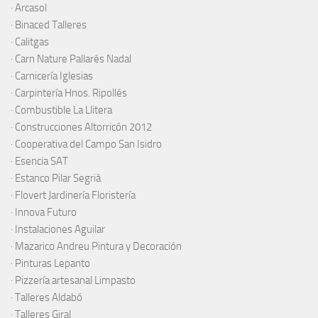
·
Arcasol
·
Binaced Talleres
·
Calitgas
·
Carn Nature Pallarés Nadal
·
Carnicería Iglesias
·
Carpintería Hnos. Ripollés
·
Combustible La Llitera
·
Construcciones Altorricón 2012
·
Cooperativa del Campo San Isidro
·
Esencia SAT
·
Estanco Pilar Segrià
· Flovert Jardinería Floristería
·
Innova Futuro
· Instalaciones Aguilar
·
Mazarico Andreu Pintura y Decoración
·
Pinturas Lepanto
·
Pizzería artesanal Limpasto
·
Talleres Aldabó
·
Talleres Giral