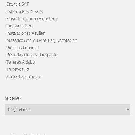
·
Esencia SAT
·
Estanco Pilar Segrià
· Flovert Jardinería Floristería
·
Innova Futuro
· Instalaciones Aguilar
·
Mazarico Andreu Pintura y Decoración
·
Pinturas Lepanto
·
Pizzería artesanal Limpasto
·
Talleres Aldabó
·
Talleres Giral
·
Zero39 gastro>bar
ARCHIVO
Archivo