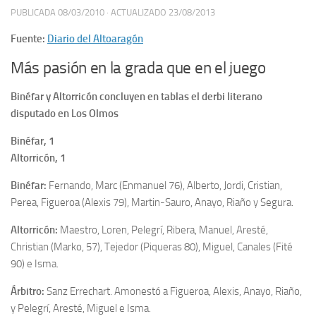
PUBLICADA
08/03/2010
· ACTUALIZADO
23/08/2013
Fuente:
Diario del Altoaragón
Más pasión en la grada que en el juego
Binéfar y Altorricón concluyen en tablas el derbi literano
disputado en Los Olmos
Binéfar, 1
Altorricón, 1
Binéfar:
Fernando, Marc (Enmanuel 76), Alberto, Jordi, Cristian,
Perea, Figueroa (Alexis 79), Martin-Sauro, Anayo, Riaño y Segura.
Altorricón:
Maestro, Loren, Pelegrí, Ribera, Manuel, Aresté,
Christian (Marko, 57), Tejedor (Piqueras 80), Miguel, Canales (Fité
90) e Isma.
Árbitro:
Sanz Errechart. Amonestó a Figueroa, Alexis, Anayo, Riaño,
y Pelegrí, Aresté, Miguel e Isma.