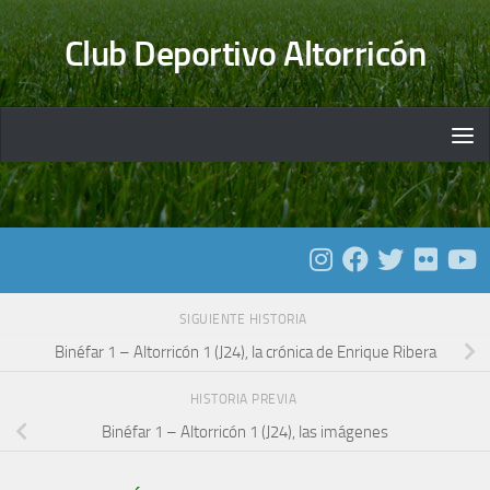
Saltar al contenido
Club Deportivo Altorricón
SIGUIENTE HISTORIA
Binéfar 1 – Altorricón 1 (J24), la crónica de Enrique Ribera
HISTORIA PREVIA
Binéfar 1 – Altorricón 1 (J24), las imágenes