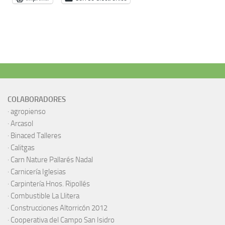
COLABORADORES
·
agropienso
·
Arcasol
·
Binaced Talleres
·
Calitgas
·
Carn Nature Pallarés Nadal
·
Carnicería Iglesias
·
Carpintería Hnos. Ripollés
·
Combustible La Llitera
·
Construcciones Altorricón 2012
·
Cooperativa del Campo San Isidro