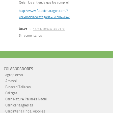
Quien los entienda que los compre!
http://www.futbolenaragon.com/?
ver=noticia&categoria=6&nid=2842
Óliver
11/11/2009 a las 21:03
Sin comentarios.
COLABORADORES
·
agropienso
·
Arcasol
·
Binaced Talleres
·
Calitgas
·
Carn Nature Pallarés Nadal
·
Carnicería Iglesias
·
Carpintería Hnos. Ripollés