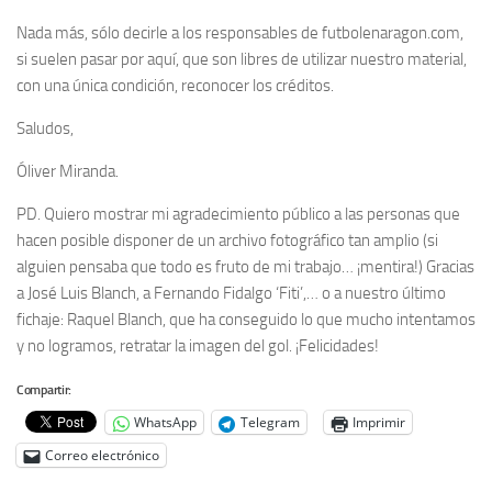
Nada más, sólo decirle a los responsables de futbolenaragon.com,
si suelen pasar por aquí, que son libres de utilizar nuestro material,
con una única condición, reconocer los créditos.
Saludos,
Óliver Miranda.
PD. Quiero mostrar mi agradecimiento público a las personas que
hacen posible disponer de un archivo fotográfico tan amplio (si
alguien pensaba que todo es fruto de mi trabajo… ¡mentira!) Gracias
a José Luis Blanch, a Fernando Fidalgo ‘Fiti’,… o a nuestro último
fichaje: Raquel Blanch, que ha conseguido lo que mucho intentamos
y no logramos, retratar la imagen del gol. ¡Felicidades!
Compartir:
WhatsApp
Telegram
Imprimir
Correo electrónico