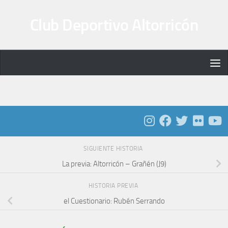
Saltar al contenido
Club Deportivo Altorricón
SIGUIENTE HISTORIA
La previa: Altorricón – Grañén (J9)
HISTORIA PREVIA
el Cuestionario: Rubén Serrando