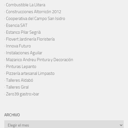
·
Combustible La Llitera
·
Construcciones Altorricón 2012
·
Cooperativa del Campo San Isidro
·
Esencia SAT
·
Estanco Pilar Segrià
· Flovert Jardinería Floristería
·
Innova Futuro
· Instalaciones Aguilar
·
Mazarico Andreu Pintura y Decoración
·
Pinturas Lepanto
·
Pizzería artesanal Limpasto
·
Talleres Aldabó
·
Talleres Giral
·
Zero39 gastro>bar
ARCHIVO
Archivo