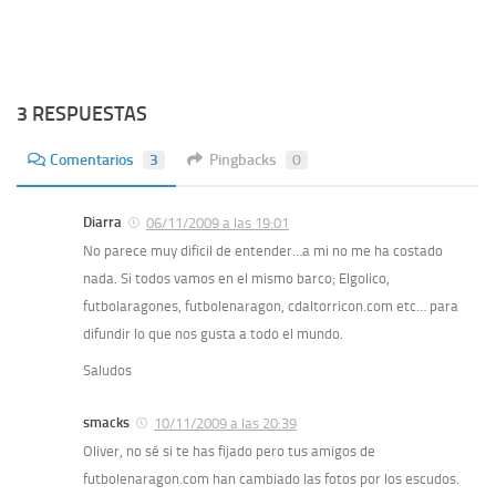
3 RESPUESTAS
Comentarios
3
Pingbacks
0
Diarra
06/11/2009 a las 19:01
No parece muy dificil de entender…a mi no me ha costado
nada. Si todos vamos en el mismo barco; Elgolico,
futbolaragones, futbolenaragon, cdaltorricon.com etc… para
difundir lo que nos gusta a todo el mundo.
Saludos
smacks
10/11/2009 a las 20:39
Oliver, no sé si te has fijado pero tus amigos de
futbolenaragon.com han cambiado las fotos por los escudos.