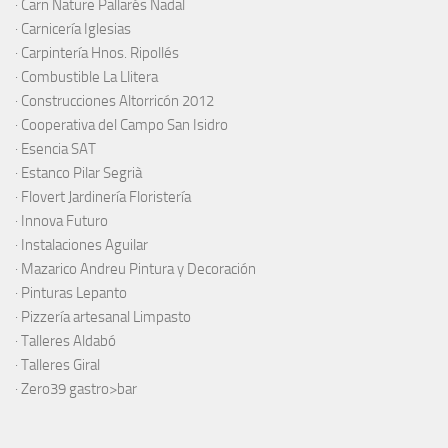
·
Carn Nature Pallarés Nadal
·
Carnicería Iglesias
·
Carpintería Hnos. Ripollés
·
Combustible La Llitera
·
Construcciones Altorricón 2012
·
Cooperativa del Campo San Isidro
·
Esencia SAT
·
Estanco Pilar Segrià
· Flovert Jardinería Floristería
·
Innova Futuro
· Instalaciones Aguilar
·
Mazarico Andreu Pintura y Decoración
·
Pinturas Lepanto
·
Pizzería artesanal Limpasto
·
Talleres Aldabó
·
Talleres Giral
·
Zero39 gastro>bar