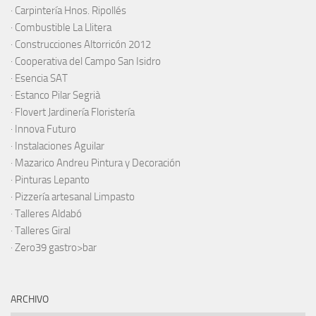
·
Carpintería Hnos. Ripollés
·
Combustible La Llitera
·
Construcciones Altorricón 2012
·
Cooperativa del Campo San Isidro
·
Esencia SAT
·
Estanco Pilar Segrià
· Flovert Jardinería Floristería
·
Innova Futuro
· Instalaciones Aguilar
·
Mazarico Andreu Pintura y Decoración
·
Pinturas Lepanto
·
Pizzería artesanal Limpasto
·
Talleres Aldabó
·
Talleres Giral
·
Zero39 gastro>bar
ARCHIVO