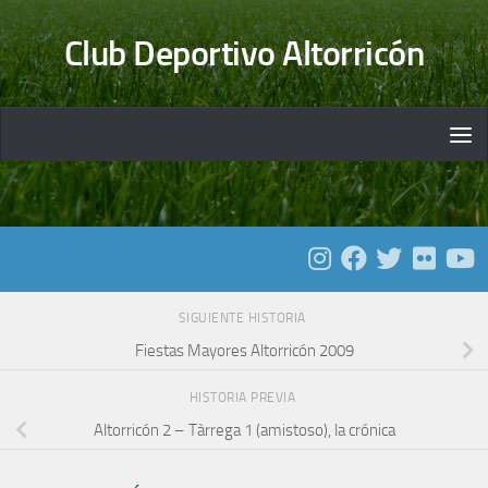
Saltar al contenido
Club Deportivo Altorricón
SIGUIENTE HISTORIA
Fiestas Mayores Altorricón 2009
HISTORIA PREVIA
Altorricón 2 – Tàrrega 1 (amistoso), la crónica