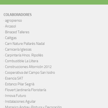
COLABORADORES
·
agropienso
·
Arcasol
·
Binaced Talleres
·
Calitgas
·
Carn Nature Pallarés Nadal
·
Carnicería Iglesias
·
Carpintería Hnos. Ripollés
·
Combustible La Llitera
·
Construcciones Altorricón 2012
·
Cooperativa del Campo San Isidro
·
Esencia SAT
·
Estanco Pilar Segrià
· Flovert Jardinería Floristería
·
Innova Futuro
· Instalaciones Aguilar
·
Mazarico Andreu Pintura y Decoración