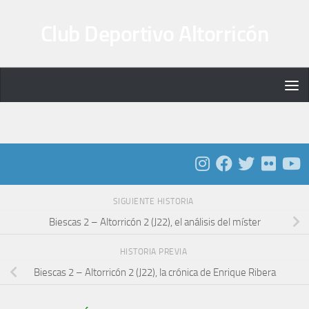
Saltar al contenido
Club Deportivo Altorricón
SIGUIENTE HISTORIA
Biescas 2 – Altorricón 2 (J22), el análisis del míster
HISTORIA PREVIA
Biescas 2 – Altorricón 2 (J22), la crónica de Enrique Ribera