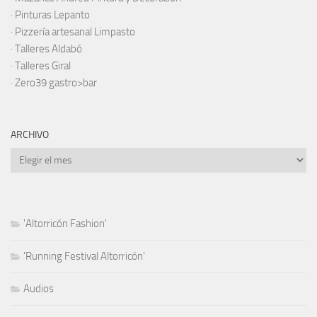
·
Pinturas Lepanto
·
Pizzería artesanal Limpasto
·
Talleres Aldabó
·
Talleres Giral
·
Zero39 gastro>bar
ARCHIVO
Archivo
'Altorricón Fashion'
'Running Festival Altorricón'
Audios