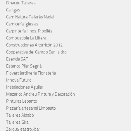
·
Binaced Talleres
·
Calitgas
·
Carn Nature Pallarés Nadal
·
Carnicería Iglesias
·
Carpintería Hnos. Ripollés
·
Combustible La Llitera
·
Construcciones Altorricón 2012
·
Cooperativa del Campo San Isidro
·
Esencia SAT
·
Estanco Pilar Segrià
· Flovert Jardinería Floristería
·
Innova Futuro
· Instalaciones Aguilar
·
Mazarico Andreu Pintura y Decoración
·
Pinturas Lepanto
·
Pizzería artesanal Limpasto
·
Talleres Aldabó
·
Talleres Giral
·
Zero39 gastro>bar