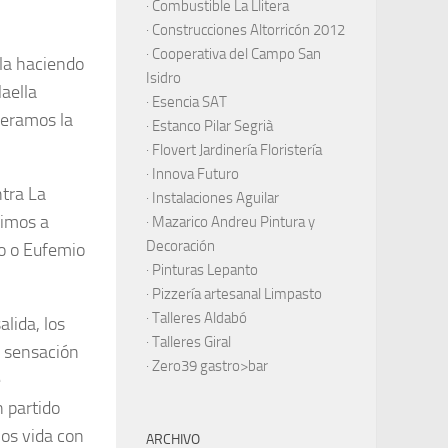
·
Combustible La Llitera
·
Construcciones Altorricón 2012
·
Cooperativa del Campo San
bla haciendo
Isidro
aella
·
Esencia SAT
peramos la
·
Estanco Pilar Segrià
· Flovert Jardinería Floristería
·
Innova Futuro
tra La
· Instalaciones Aguilar
vimos a
·
Mazarico Andreu Pintura y
Decoración
io o Eufemio
·
Pinturas Lepanto
·
Pizzería artesanal Limpasto
·
Talleres Aldabó
alida, los
·
Talleres Giral
a sensación
·
Zero39 gastro>bar
e
n partido
mos vida con
ARCHIVO