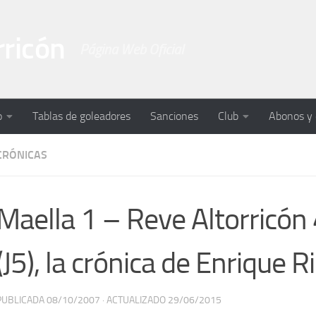
rricón
Página Web Oficial
o
Tablas de goleadores
Sanciones
Club
Abonos y
CRÓNICAS
Maella 1 – Reve Altorricón
(J5), la crónica de Enrique R
PUBLICADA
08/10/2007
· ACTUALIZADO
29/06/2015