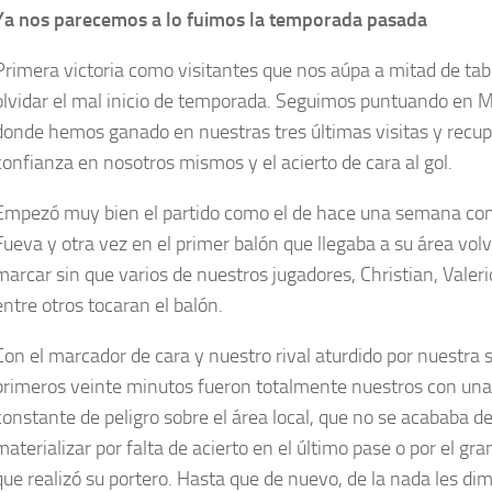
Ya nos parecemos a lo fuimos la temporada pasada
Primera victoria como visitantes que nos aúpa a mitad de ta
olvidar el mal inicio de temporada. Seguimos puntuando en M
donde hemos ganado en nuestras tres últimas visitas y recu
confianza en nosotros mismos y el acierto de cara al gol.
Empezó muy bien el partido como el de hace una semana con
Fueva y otra vez en el primer balón que llegaba a su área vol
marcar sin que varios de nuestros jugadores, Christian, Valer
entre otros tocaran el balón.
Con el marcador de cara y nuestro rival aturdido por nuestra s
primeros veinte minutos fueron totalmente nuestros con un
constante de peligro sobre el área local, que no se acababa d
materializar por falta de acierto en el último pase o por el gra
que realizó su portero. Hasta que de nuevo, de la nada les di