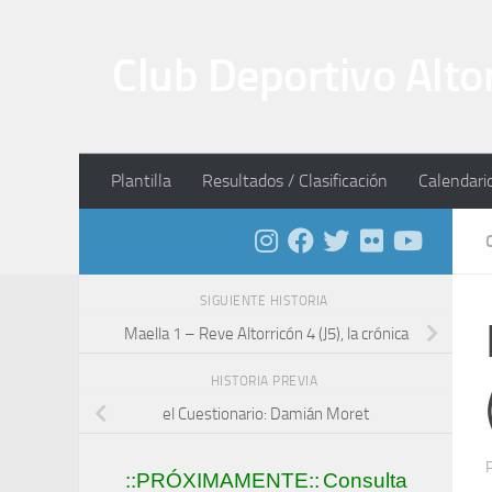
Saltar al contenido
Club Deportivo Alto
Plantilla
Resultados / Clasificación
Calendari
SIGUIENTE HISTORIA
Maella 1 – Reve Altorricón 4 (J5), la crónica
HISTORIA PREVIA
el Cuestionario: Damián Moret
::PRÓXIMAMENTE::
Consulta