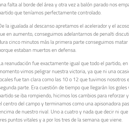
una falta al borde del área y otra vez a balón parado nos em
partido que teníamos perfectamente controlado.
De la igualada al descanso apretamos el acelerador y el acoso
fue en aumento, conseguimos adelantarnos de penalti discutib
dura cinco minutos más la primera parte conseguimos matar e
porque estaban muertos en defensa.
La reanudación fue exactamente igual que todo el partido, e
momento vimos peligrar nuestra victoria, ya que ni una ocasi
locales fue tan clara como las 10 o 12 que tuvimos nosotros e
segunda parte. Era cuestión de tiempo que llegarán los goles 
partido se iba rompiendo, hicimos los cambios para reforzar y
el centro del campo y terminamos como una apisonadora pa
encima de nuestro rival. Uno a cuatro y nada que decir ni que 
tres puntos vitales y a por los tres de la semana que viene.