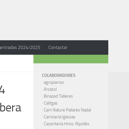
 entradas 2024/2025
Contactar
COLABORADORES
·
agropienso
 4
·
Arcasol
·
Binaced Talleres
ibera
·
Calitgas
·
Carn Nature Pallarés Nadal
·
Carnicería Iglesias
·
Carpintería Hnos. Ripollés