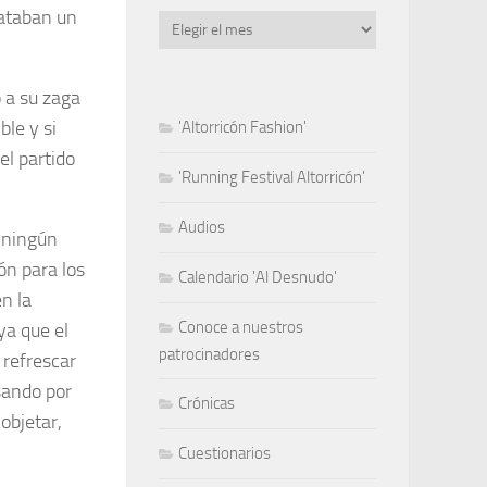
pataban un
Archivo
 a su zaga
le y si
'Altorricón Fashion'
l partido
'Running Festival Altorricón'
Audios
n ningún
ón para los
Calendario 'Al Desnudo'
n la
Conoce a nuestros
ya que el
patrocinadores
 refrescar
sando por
Crónicas
objetar,
Cuestionarios