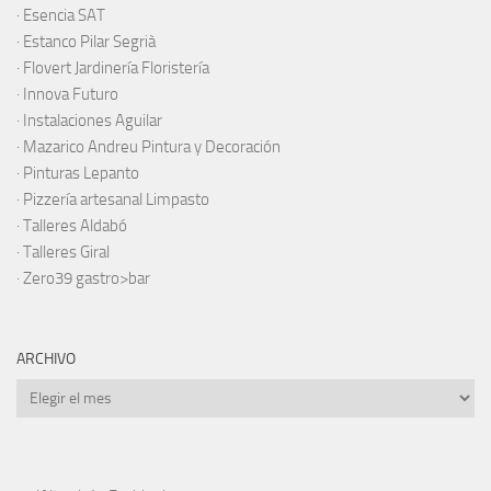
·
Esencia SAT
·
Estanco Pilar Segrià
· Flovert Jardinería Floristería
·
Innova Futuro
· Instalaciones Aguilar
·
Mazarico Andreu Pintura y Decoración
·
Pinturas Lepanto
·
Pizzería artesanal Limpasto
·
Talleres Aldabó
·
Talleres Giral
·
Zero39 gastro>bar
ARCHIVO
Archivo