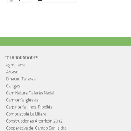
COLABORADORES
·
agropienso
·
Arcasol
·
Binaced Talleres
·
Calitgas
·
Carn Nature Pallarés Nadal
·
Carnicería Iglesias
·
Carpintería Hnos. Ripollés
·
Combustible La Llitera
·
Construcciones Altorricón 2012
·
Cooperativa del Campo San Isidro