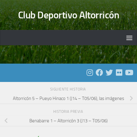
Saltar al contenido
Club Deportivo Altorricón
SIGUIENTE HISTORIA
Altorricón 5 – Pueyo Hinaco 1 (J14 – T05/06), las imágenes
HISTORIA PREVIA
Benabarre 1 – Altorricón 3 (J13 – T05/06)