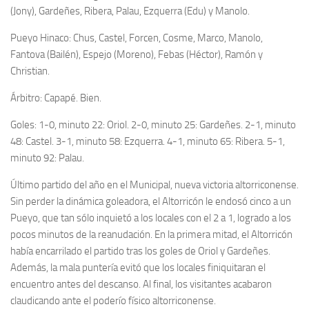
(Jony), Gardeñes, Ribera, Palau, Ezquerra (Edu) y Manolo.
Pueyo Hinaco: Chus, Castel, Forcen, Cosme, Marco, Manolo,
Fantova (Bailén), Espejo (Moreno), Febas (Héctor), Ramón y
Christian.
Árbitro: Capapé. Bien.
Goles: 1-0, minuto 22: Oriol. 2-0, minuto 25: Gardeñes. 2-1, minuto
48: Castel. 3-1, minuto 58: Ezquerra. 4-1, minuto 65: Ribera. 5-1,
minuto 92: Palau.
Último partido del año en el Municipal, nueva victoria altorriconense.
Sin perder la dinámica goleadora, el Altorricón le endosó cinco a un
Pueyo, que tan sólo inquietó a los locales con el 2 a 1, logrado a los
pocos minutos de la reanudación. En la primera mitad, el Altorricón
había encarrilado el partido tras los goles de Oriol y Gardeñes.
Además, la mala puntería evitó que los locales finiquitaran el
encuentro antes del descanso. Al final, los visitantes acabaron
claudicando ante el poderío físico altorriconense.