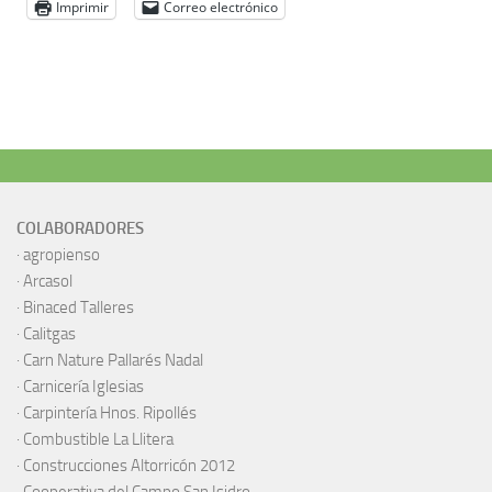
Imprimir
Correo electrónico
COLABORADORES
·
agropienso
·
Arcasol
·
Binaced Talleres
·
Calitgas
·
Carn Nature Pallarés Nadal
·
Carnicería Iglesias
·
Carpintería Hnos. Ripollés
·
Combustible La Llitera
·
Construcciones Altorricón 2012
·
Cooperativa del Campo San Isidro