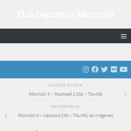
Saltar al contenido
Club Deportivo Altorricón
SIGUIENTE HISTORIA
Altorricón 3 – Alcampell 2 (J32 – T04/05)
HISTORIA PREVIA
Altorricón 0 – Lalueza 0 (J30 – T04/05), las imágenes