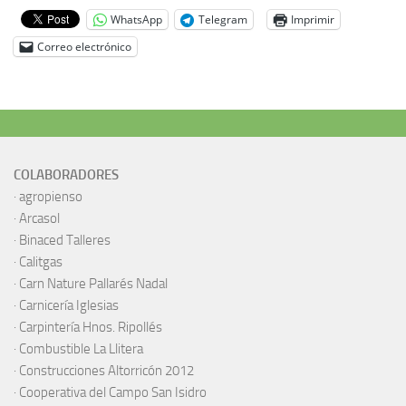
WhatsApp
Telegram
Imprimir
Correo electrónico
COLABORADORES
·
agropienso
·
Arcasol
·
Binaced Talleres
·
Calitgas
·
Carn Nature Pallarés Nadal
·
Carnicería Iglesias
·
Carpintería Hnos. Ripollés
·
Combustible La Llitera
·
Construcciones Altorricón 2012
·
Cooperativa del Campo San Isidro