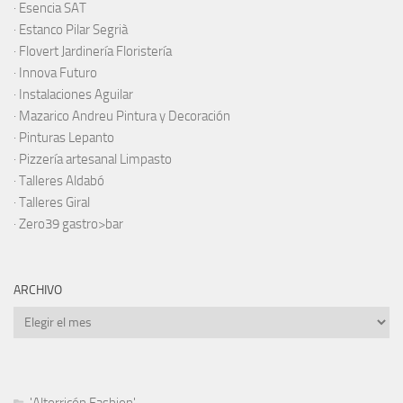
·
Esencia SAT
·
Estanco Pilar Segrià
· Flovert Jardinería Floristería
·
Innova Futuro
· Instalaciones Aguilar
·
Mazarico Andreu Pintura y Decoración
·
Pinturas Lepanto
·
Pizzería artesanal Limpasto
·
Talleres Aldabó
·
Talleres Giral
·
Zero39 gastro>bar
ARCHIVO
Archivo
'Altorricón Fashion'