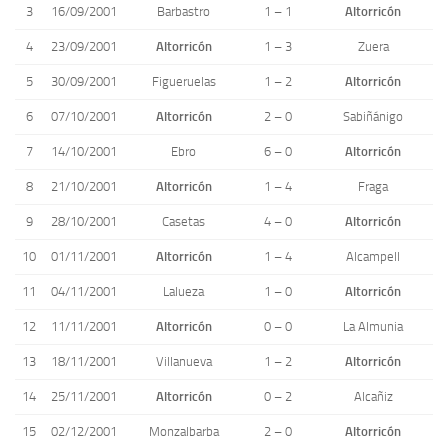
3
16/09/2001
Barbastro
1 – 1
Altorricón
4
23/09/2001
Altorricón
1 – 3
Zuera
5
30/09/2001
Figueruelas
1 – 2
Altorricón
6
07/10/2001
Altorricón
2 – 0
Sabiñánigo
7
14/10/2001
Ebro
6 – 0
Altorricón
8
21/10/2001
Altorricón
1 – 4
Fraga
9
28/10/2001
Casetas
4 – 0
Altorricón
10
01/11/2001
Altorricón
1 – 4
Alcampell
11
04/11/2001
Lalueza
1 – 0
Altorricón
12
11/11/2001
Altorricón
0 – 0
La Almunia
13
18/11/2001
Villanueva
1 – 2
Altorricón
14
25/11/2001
Altorricón
0 – 2
Alcañiz
15
02/12/2001
Monzalbarba
2 – 0
Altorricón