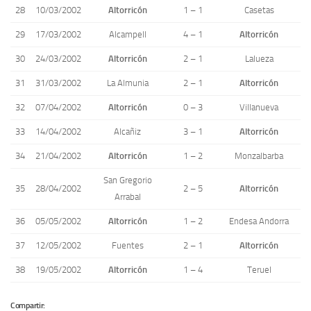
28
10/03/2002
Altorricón
1 – 1
Casetas
29
17/03/2002
Alcampell
4 – 1
Altorricón
30
24/03/2002
Altorricón
2 – 1
Lalueza
31
31/03/2002
La Almunia
2 – 1
Altorricón
32
07/04/2002
Altorricón
0 – 3
Villanueva
33
14/04/2002
Alcañiz
3 – 1
Altorricón
34
21/04/2002
Altorricón
1 – 2
Monzalbarba
San Gregorio
35
28/04/2002
2 – 5
Altorricón
Arrabal
36
05/05/2002
Altorricón
1 – 2
Endesa Andorra
37
12/05/2002
Fuentes
2 – 1
Altorricón
38
19/05/2002
Altorricón
1 – 4
Teruel
Compartir: