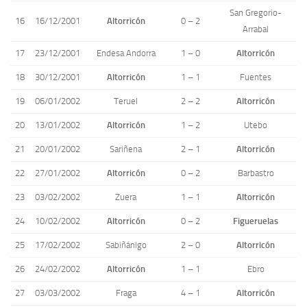
San Gregorio-
16
16/12/2001
Altorricón
0 – 2
Arrabal
17
23/12/2001
Endesa Andorra
1 – 0
Altorricón
18
30/12/2001
Altorricón
1 – 1
Fuentes
19
06/01/2002
Teruel
2 – 2
Altorricón
20
13/01/2002
Altorricón
1 – 2
Utebo
21
20/01/2002
Sariñena
2 – 1
Altorricón
22
27/01/2002
Altorricón
0 – 2
Barbastro
23
03/02/2002
Zuera
1 – 1
Altorricón
24
10/02/2002
Altorricón
0 – 2
Figueruelas
25
17/02/2002
Sabiñánigo
2 – 0
Altorricón
26
24/02/2002
Altorricón
1 – 1
Ebro
27
03/03/2002
Fraga
4 – 1
Altorricón