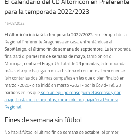
El calendario del CD Altorricón en Preferente
para la temporada 2022/2023
16/08/2022
El Altorricón iniciará la temporada 2022/2023
en el Grupo I de la
Regional Preferente Aragonesa en casa, enfrentándose al
Sabiñánigo, el último fin de semana de septiembre
. La temporada
finalizará el
primer fin de semana de mayo
, también en el
Municipal,
contra el Fraga
. Un total de
23 jornadas
, la temporada
más corta que ha jugado en su historia el conjunto altorriconense
(sin contar las dos últimas campañas en las que o bien finalizó en
marzo -2020- o se inició en marzo -2021- por la Covid-19). 23
partidos en los que
solo un equipo conseguirá el ascenso y por
abajo, hasta cinco conjuntos, como mínimo, bajarán a Primera
Regional
.
Fines de semana sin fútbol
No habrá fútbol el último fin de semana de
octubre
; el primer,