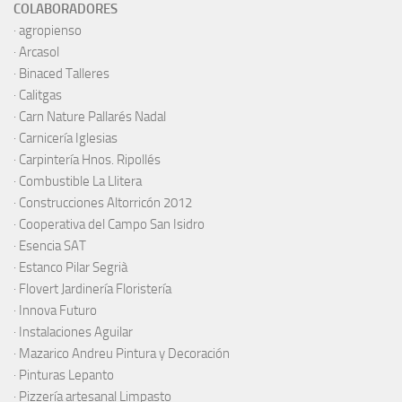
COLABORADORES
·
agropienso
·
Arcasol
·
Binaced Talleres
·
Calitgas
·
Carn Nature Pallarés Nadal
·
Carnicería Iglesias
·
Carpintería Hnos. Ripollés
·
Combustible La Llitera
·
Construcciones Altorricón 2012
·
Cooperativa del Campo San Isidro
·
Esencia SAT
·
Estanco Pilar Segrià
· Flovert Jardinería Floristería
·
Innova Futuro
· Instalaciones Aguilar
·
Mazarico Andreu Pintura y Decoración
·
Pinturas Lepanto
·
Pizzería artesanal Limpasto