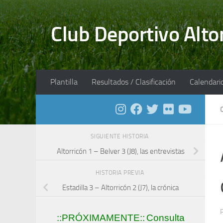
Saltar al contenido
Club Deportivo Alto
Plantilla
Resultados / Clasificación
Calendari
SIGUIENTE HISTORIA
Altorricón 1 – Belver 3 (J8), las entrevistas
HISTORIA PREVIA
Estadilla 3 – Altorricón 2 (J7), la crónica
::PRÓXIMAMENTE::
Consulta