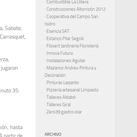
·
Combustible La Llitera
·
Construcciones Altorricón 2012
·
Cooperativa del Campo San
Isidro
a, Sabate,
·
Esencia SAT
 Carrasquet,
·
Estanco Pilar Segrià
· Flovert Jardinería Floristería
·
Innova Futuro
erza,
· Instalaciones Aguilar
 jugaron
·
Mazarico Andreu Pintura y
Decoración
·
Pinturas Lepanto
inuto 35:
·
Pizzería artesanal Limpasto
·
Talleres Aldabó
·
Talleres Giral
·
Zero39 gastro>bar
sión, hasta
ARCHIVO
 partir de