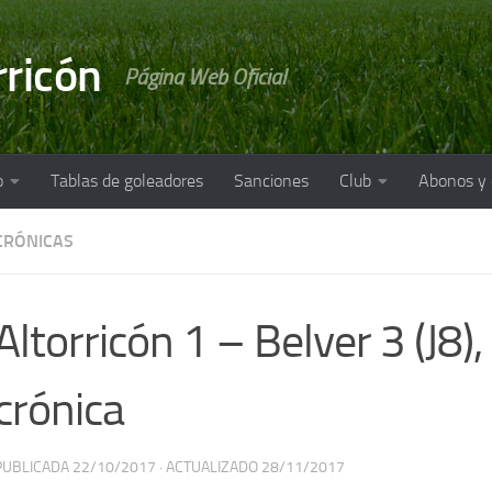
rricón
Página Web Oficial
o
Tablas de goleadores
Sanciones
Club
Abonos y
CRÓNICAS
Altorricón 1 – Belver 3 (J8), 
crónica
PUBLICADA
22/10/2017
· ACTUALIZADO
28/11/2017