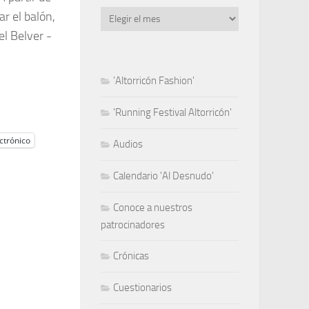
Archivo
r el balón,
el Belver -
'Altorricón Fashion'
'Running Festival Altorricón'
ctrónico
Audios
Calendario 'Al Desnudo'
Conoce a nuestros
patrocinadores
Crónicas
Cuestionarios