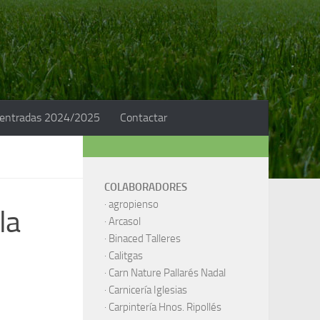
 entradas 2024/2025
Contactar
COLABORADORES
·
agropienso
la
·
Arcasol
·
Binaced Talleres
·
Calitgas
·
Carn Nature Pallarés Nadal
·
Carnicería Iglesias
·
Carpintería Hnos. Ripollés