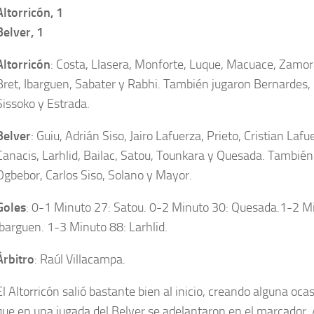
Altorricón, 1
Belver, 1
Altorricón
: Costa, Llasera, Monforte, Luque, Macuace, Zamor
Bret, Ibarguen, Sabater y Rabhi. También jugaron Bernardes,
Sissoko y Estrada.
Belver
: Guiu, Adrián Siso, Jairo Lafuerza, Prieto, Cristian Lafu
Canacis, Larhlid, Bailac, Satou, Tounkara y Quesada. También
Ogbebor, Carlos Siso, Solano y Mayor.
Goles
: 0-1 Minuto 27: Satou. 0-2 Minuto 30: Quesada.1-2 M
Ibarguen. 1-3 Minuto 88: Larhlid.
Árbitro
: Raúl Villacampa.
El Altorricón salió bastante bien al inicio, creando alguna oca
que en una jugada del Belver se adelantaron en el marcador. A