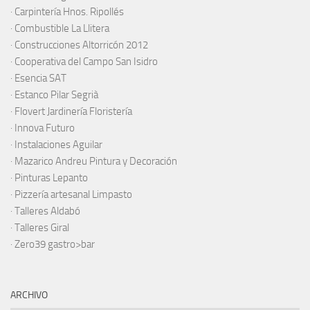
·
Carpintería Hnos. Ripollés
·
Combustible La Llitera
·
Construcciones Altorricón 2012
·
Cooperativa del Campo San Isidro
·
Esencia SAT
·
Estanco Pilar Segrià
· Flovert Jardinería Floristería
·
Innova Futuro
· Instalaciones Aguilar
·
Mazarico Andreu Pintura y Decoración
·
Pinturas Lepanto
·
Pizzería artesanal Limpasto
·
Talleres Aldabó
·
Talleres Giral
·
Zero39 gastro>bar
ARCHIVO