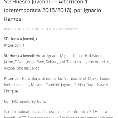
SD Huesca Juvenil 0 – Altorricón 1
(pretemporada 2015/2016), por Ignacio
Ramos
PUBLICADA
08/08/2015
· ACTUALIZADO
19/08/2015
SD Huesca Juvenil, 0
Altorricón, 1
SD Huesca Juvenil
: Víctor, Ignacio, Miguel, Dimas, Ballesteros,
Jaime, DAvid, Jorge, Dam, Sebas y Javi. También jugaron Arnedillo,
Alcoba, Oncillas y Ripol.
Altorricón
: Pere, Borja, Giménez, Javi Sorribas, Bret, Marko, Luque,
Joel, Joan, Jhon y Mayoral. También jugaron Adrián, David, Isaac y
Enrrigue.
Gol
: 1-0, minuto 90: Borja.
Partido matinal en la capital oscense que enfrentó al SD Huesca
Juvenil y al CD Altorricón en el que fue el tercer encuentro amistoso