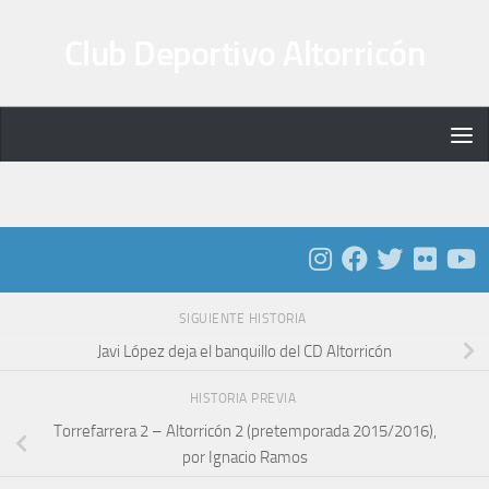
Saltar al contenido
Club Deportivo Altorricón
SIGUIENTE HISTORIA
Javi López deja el banquillo del CD Altorricón
HISTORIA PREVIA
Torrefarrera 2 – Altorricón 2 (pretemporada 2015/2016),
por Ignacio Ramos