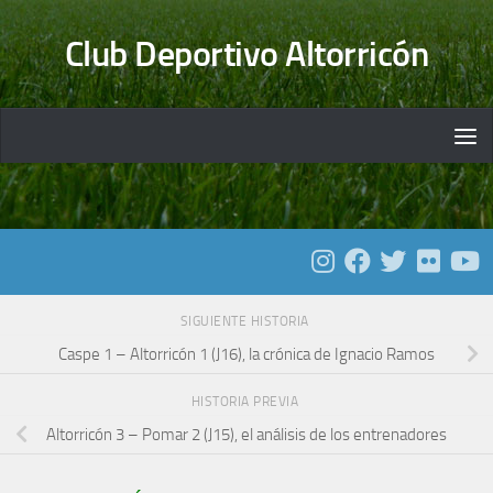
Saltar al contenido
Club Deportivo Altorricón
SIGUIENTE HISTORIA
Caspe 1 – Altorricón 1 (J16), la crónica de Ignacio Ramos
HISTORIA PREVIA
Altorricón 3 – Pomar 2 (J15), el análisis de los entrenadores