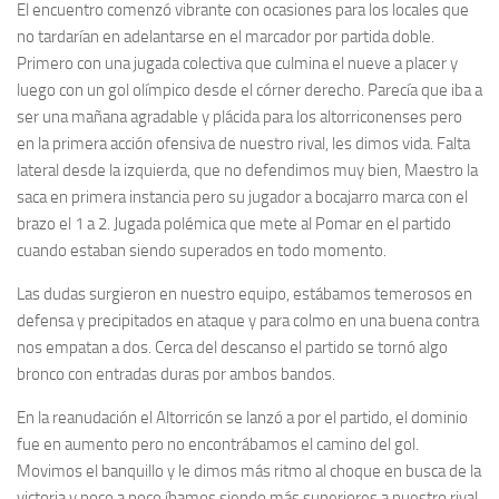
El encuentro comenzó vibrante con ocasiones para los locales que
no tardarían en adelantarse en el marcador por partida doble.
Primero con una jugada colectiva que culmina el nueve a placer y
luego con un gol olímpico desde el córner derecho. Parecía que iba a
ser una mañana agradable y plácida para los altorriconenses pero
en la primera acción ofensiva de nuestro rival, les dimos vida. Falta
lateral desde la izquierda, que no defendimos muy bien, Maestro la
saca en primera instancia pero su jugador a bocajarro marca con el
brazo el 1 a 2. Jugada polémica que mete al Pomar en el partido
cuando estaban siendo superados en todo momento.
Las dudas surgieron en nuestro equipo, estábamos temerosos en
defensa y precipitados en ataque y para colmo en una buena contra
nos empatan a dos. Cerca del descanso el partido se tornó algo
bronco con entradas duras por ambos bandos.
En la reanudación el Altorricón se lanzó a por el partido, el dominio
fue en aumento pero no encontrábamos el camino del gol.
Movimos el banquillo y le dimos más ritmo al choque en busca de la
victoria y poco a poco íbamos siendo más superiores a nuestro rival,