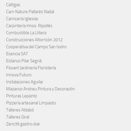
·
Calitgas
·
Carn Nature Pallarés Nadal
·
Carnicería Iglesias
·
Carpintería Hnos. Ripollés
·
Combustible La Llitera
·
Construcciones Altorricón 2012
·
Cooperativa del Campo San Isidro
·
Esencia SAT
·
Estanco Pilar Segrià
· Flovert Jardinería Floristería
·
Innova Futuro
· Instalaciones Aguilar
·
Mazarico Andreu Pintura y Decoración
·
Pinturas Lepanto
·
Pizzería artesanal Limpasto
·
Talleres Aldabó
·
Talleres Giral
·
Zero39 gastro>bar