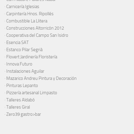
·
Carnicería Iglesias
·
Carpintería Hnos. Ripollés
·
Combustible La Llitera
·
Construcciones Altorricón 2012
·
Cooperativa del Campo San Isidro
·
Esencia SAT
·
Estanco Pilar Segrià
· Flovert Jardinería Floristería
·
Innova Futuro
· Instalaciones Aguilar
·
Mazarico Andreu Pintura y Decoración
·
Pinturas Lepanto
·
Pizzería artesanal Limpasto
·
Talleres Aldabó
·
Talleres Giral
·
Zero39 gastro>bar