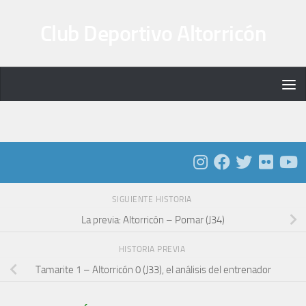
Saltar al contenido
Club Deportivo Altorricón
SIGUIENTE HISTORIA
La previa: Altorricón – Pomar (J34)
HISTORIA PREVIA
Tamarite 1 – Altorricón 0 (J33), el análisis del entrenador