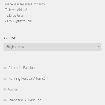
·
Pizzería artesanal Limpasto
·
Talleres Aldabó
·
Talleres Giral
·
Zero39 gastro>bar
ARCHIVO
Archivo
'Altorricón Fashion'
'Running Festival Altorricón'
Audios
Calendario 'Al Desnudo'