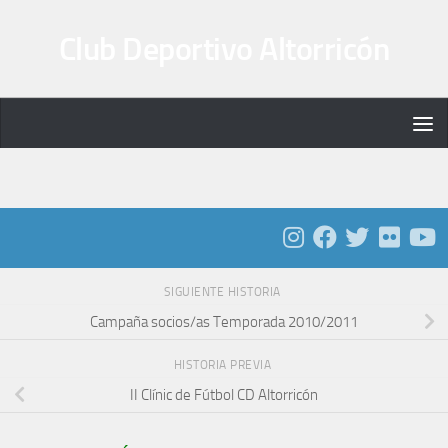
Saltar al contenido
Club Deportivo Altorricón
SIGUIENTE HISTORIA
Campaña socios/as Temporada 2010/2011
HISTORIA PREVIA
II Clínic de Fútbol CD Altorricón