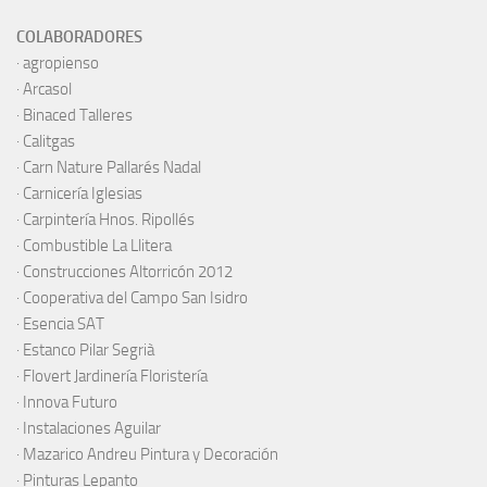
COLABORADORES
·
agropienso
·
Arcasol
·
Binaced Talleres
·
Calitgas
·
Carn Nature Pallarés Nadal
·
Carnicería Iglesias
·
Carpintería Hnos. Ripollés
·
Combustible La Llitera
·
Construcciones Altorricón 2012
·
Cooperativa del Campo San Isidro
·
Esencia SAT
·
Estanco Pilar Segrià
· Flovert Jardinería Floristería
·
Innova Futuro
· Instalaciones Aguilar
·
Mazarico Andreu Pintura y Decoración
·
Pinturas Lepanto