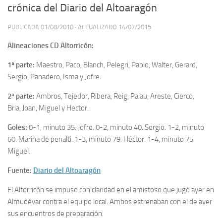
crónica del Diario del Altoaragón
PUBLICADA
01/08/2010
· ACTUALIZADO
14/07/2015
Alineaciones CD Altorricón:
1ª parte:
Maestro, Paco, Blanch, Pelegri, Pablo, Walter, Gerard,
Sergio, Panadero, Isma y Jofre.
2ª parte:
Ambros, Tejedor, Ribera, Reig, Palau, Areste, Cierco,
Bria, Joan, Miguel y Hector.
Goles:
0-1, minuto 35: Jofre. 0-2, minuto 40. Sergio. 1-2, minuto
60: Marina de penalti. 1-3, minuto 79: Héctor. 1-4, minuto 75:
Miguel.
Fuente:
Diario del Altoaragón
El Altorricón se impuso con claridad en el amistoso que jugó ayer en
Almudévar contra el equipo local. Ambos estrenaban con el de ayer
sus encuentros de preparación.