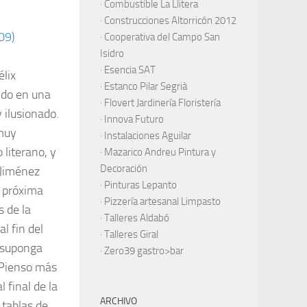
·
Combustible La Llitera
·
Construcciones Altorricón 2012
·
Cooperativa del Campo San
Isidro
·
Esencia SAT
lix
·
Estanco Pilar Segrià
ndo en una
· Flovert Jardinería Floristería
 ilusionado.
·
Innova Futuro
 muy
· Instalaciones Aguilar
 literano, y
·
Mazarico Andreu Pintura y
Decoración
 Jiménez
·
Pinturas Lepanto
a próxima
·
Pizzería artesanal Limpasto
 de la
·
Talleres Aldabó
al fin del
·
Talleres Giral
a suponga
·
Zero39 gastro>bar
 “Pienso más
 final de la
ARCHIVO
 tablas de