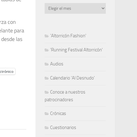
Archivo
erza con
elante para
'Altorricón Fashion'
 desde las
'Running Festival Altorricón'
Audios
ctrónico
Calendario 'Al Desnudo'
Conoce a nuestros
patrocinadores
Crónicas
Cuestionarios