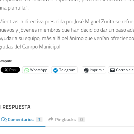
una plantilla”.
Mientras la directiva presidida por José Miguel Zurita se refu
nuevos y jóvenes miembros que han decidido dar un paso ad
ayudar a su equipo, más allá del ánimo que venían ofreciendo
gradas del Campo Municipal.
ompartir:
WhatsApp
Telegram
Imprimir
Correo ele
1 RESPUESTA
Comentarios
1
Pingbacks
0