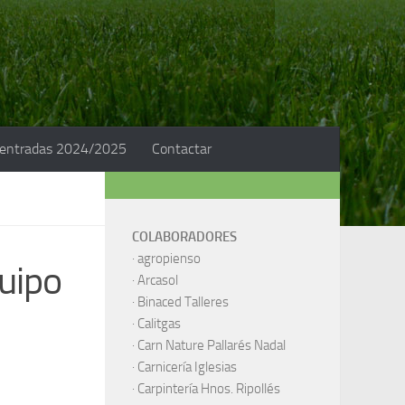
 entradas 2024/2025
Contactar
COLABORADORES
·
agropienso
quipo
·
Arcasol
·
Binaced Talleres
·
Calitgas
·
Carn Nature Pallarés Nadal
·
Carnicería Iglesias
·
Carpintería Hnos. Ripollés