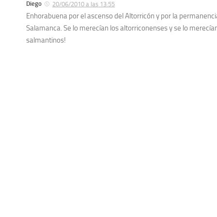
Diego
20/06/2010 a las 13:55
Enhorabuena por el ascenso del Altorricón y por la permanenci
Salamanca. Se lo merecían los altorriconenses y se lo merecían
salmantinos!