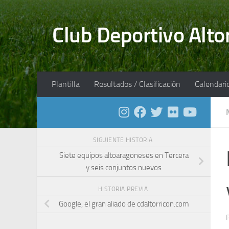
Saltar al contenido
Club Deportivo Alto
Plantilla
Resultados / Clasificación
Calendari
SIGUIENTE HISTORIA
Siete equipos altoaragoneses en Tercera
y seis conjuntos nuevos
HISTORIA PREVIA
Google, el gran aliado de cdaltorricon.com