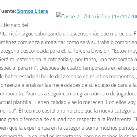
Fuente:
Somos Litera
El técnico del
Altorricón sigue saboreando un ascenso más que merecido. Fé
Jiménez comienza a imaginar como será su trabajo compitie
categoría desconocida para él, la Tercera División. “Estoy muy
Será mi estreno en la categoría y, por tanto, una temporada
especial para mí”. Después de cuatro temporadas en el equipo
de haber estado al borde del ascenso en muchos momentos,
comienza a analizar las necesidades de su equipo de cara a l
temporada. “Vamos a seguir con un gran número de jugadores
actual plantilla. Tienen calidad y se lo merecen. Con ellos voy 
mundo”. El técnico castellano no cree que la nueva categorí
una gran diferencia de calidad con respecto a la Preferente.
bien que la experiencia en la categoría suma muchos puntos al
temporada. La calidad es importante, pero no menos lo es las