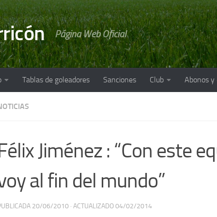
rricón
Página Web Oficial
o
Tablas de goleadores
Sanciones
Club
Abonos y
NOTICIAS
Félix Jiménez : “Con este e
voy al fin del mundo”
PUBLICADA
20/06/2010
· ACTUALIZADO
04/02/2014