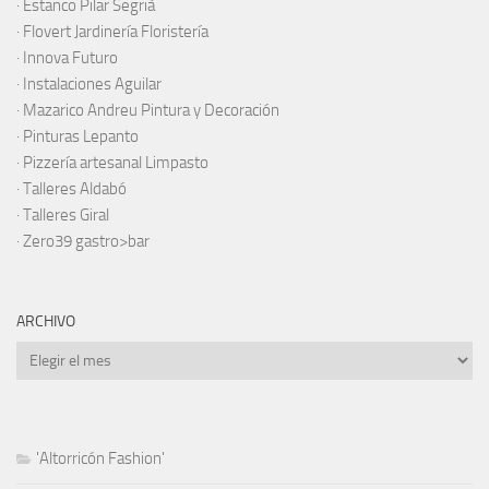
·
Estanco Pilar Segrià
· Flovert Jardinería Floristería
·
Innova Futuro
· Instalaciones Aguilar
·
Mazarico Andreu Pintura y Decoración
·
Pinturas Lepanto
·
Pizzería artesanal Limpasto
·
Talleres Aldabó
·
Talleres Giral
·
Zero39 gastro>bar
ARCHIVO
Archivo
'Altorricón Fashion'