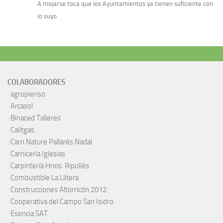
A mojarse toca que los Ayuntamientos ya tienen suficiente con
lo suyo.
COLABORADORES
·
agropienso
·
Arcasol
·
Binaced Talleres
·
Calitgas
·
Carn Nature Pallarés Nadal
·
Carnicería Iglesias
·
Carpintería Hnos. Ripollés
·
Combustible La Llitera
·
Construcciones Altorricón 2012
·
Cooperativa del Campo San Isidro
·
Esencia SAT