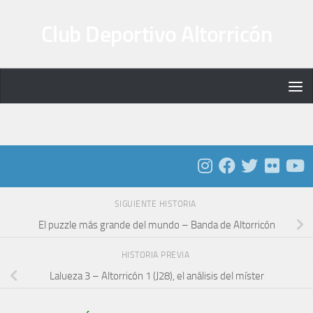
Saltar al contenido
Club Deportivo Altorricón
SIGUIENTE HISTORIA
El puzzle más grande del mundo – Banda de Altorricón
HISTORIA PREVIA
Lalueza 3 – Altorricón 1 (J28), el análisis del míster