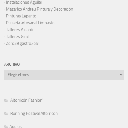
· Instalaciones Aguilar
·
Mazarico Andreu Pintura y Decoración
·
Pinturas Lepanto
·
Pizzería artesanal Limpasto
·
Talleres Aldabó
·
Talleres Giral
·
Zero39 gastro>bar
ARCHIVO
Archivo
'Altorricón Fashion'
'Running Festival Altorricón'
Audios