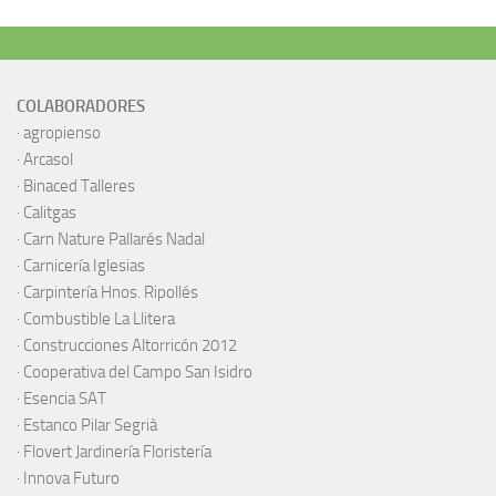
COLABORADORES
·
agropienso
·
Arcasol
·
Binaced Talleres
·
Calitgas
·
Carn Nature Pallarés Nadal
·
Carnicería Iglesias
·
Carpintería Hnos. Ripollés
·
Combustible La Llitera
·
Construcciones Altorricón 2012
·
Cooperativa del Campo San Isidro
·
Esencia SAT
·
Estanco Pilar Segrià
· Flovert Jardinería Floristería
·
Innova Futuro