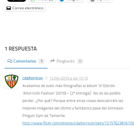
Correo electrónico
1 RESPUESTA
Comentarios
1
Pingbacks
0
cdaltorricon
12/04/2010 a las 15:15
Acabamos de subir más fotografías al álbum ‘VI Edición
‘Altorricón Fashion’ (2010) – [2ª entrega]’. No os las podéis
perder. ¿Por qué? Porque entre otras cosas descubriréis las
mejores imágenes del último y fantástico pase del Gimnasio
Pinguin Gym de Tamarite.
http://www.flickr.com/photos/cdaltorricon/sets/7215762381615