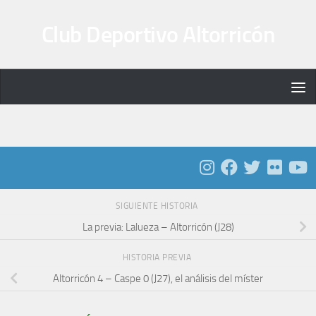
Saltar al contenido
Club Deportivo Altorricón
SIGUIENTE HISTORIA
La previa: Lalueza – Altorricón (J28)
HISTORIA PREVIA
Altorricón 4 – Caspe 0 (J27), el análisis del míster