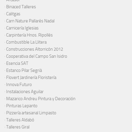
·
Binaced Talleres
·
Calitgas
·
Carn Nature Pallarés Nadal
·
Carnicería Iglesias
·
Carpintería Hnos. Ripollés
·
Combustible La Llitera
·
Construcciones Altorricón 2012
·
Cooperativa del Campo San Isidro
·
Esencia SAT
·
Estanco Pilar Segrià
· Flovert Jardinería Floristería
·
Innova Futuro
· Instalaciones Aguilar
·
Mazarico Andreu Pintura y Decoración
·
Pinturas Lepanto
·
Pizzería artesanal Limpasto
·
Talleres Aldabó
·
Talleres Giral