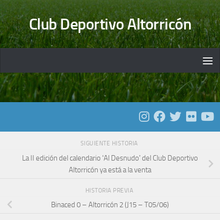
Saltar al contenido
Club Deportivo Altorricón
SIGUIENTE HISTORIA
La II edición del calendario ʻAl Desnudoʼ del Club Deportivo
Altorricón ya está a la venta
HISTORIA PREVIA
Binaced 0 – Altorricón 2 (J15 – T05/06)